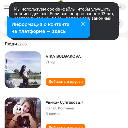
Войти
Мы используем cookie-файлы, чтобы улучшить
сервисы для вас. Если ваш возраст менее 13 лет,
настроить cookie-файлы должен ваш законный
vika bulgakova
Поиск
представитель.
Больше информации
Информация о контенте
по
людям
Разрешить все
Настроить
на платформе — здесь
Люди
2266
VIKA BULGAKOVA
21 год
Добавить в друзья
♥вика- булгакова♫
25 лет
,
Костанай
5 школа
Добавить в друзья