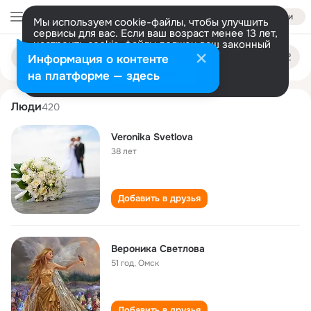
Войти
Мы используем cookie-файлы, чтобы улучшить
сервисы для вас. Если ваш возраст менее 13 лет,
настроить cookie-файлы должен ваш законный
veronika svetlova
Поиск
представитель.
Больше информации
Информация о контенте
по
людям
Разрешить все
Настроить
на платформе — здесь
Люди
420
Veronika Svetlova
38 лет
Добавить в друзья
Вероника Светлова
51 год
,
Омск
Добавить в друзья