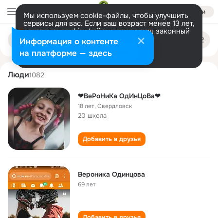
Войти
Мы используем cookie-файлы, чтобы улучшить
сервисы для вас. Если ваш возраст менее 13 лет,
настроить cookie-файлы должен ваш законный
veronika odintsova
Поиск
представитель.
Больше информации
Информация о контенте
по
людям
Разрешить все
Настроить
на платформе — здесь
Люди
1082
❤ВеРоНиКа ОдИнЦоВа❤
18 лет
,
Свердловск
20 школа
Добавить в друзья
Вероника Одинцова
69 лет
Добавить в друзья