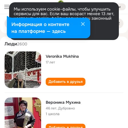
Войти
Мы используем cookie-файлы, чтобы улучшить
сервисы для вас. Если ваш возраст менее 13 лет,
настроить cookie-файлы должен ваш законный
veronika mukhina
Поиск
представитель.
Больше информации
Информация о контенте
по
людям
Разрешить все
Настроить
на платформе — здесь
Люди
2600
Veronika Mukhina
17 лет
Добавить в друзья
Вероника Мухина
46 лет
,
Дубровно
1 школа
Добавить в друзья