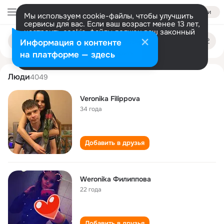
Войти
Мы используем cookie-файлы, чтобы улучшить
сервисы для вас. Если ваш возраст менее 13 лет,
настроить cookie-файлы должен ваш законный
veronika filippova
Поиск
представитель.
Больше информации
Информация о контенте
по
людям
Разрешить все
Настроить
на платформе — здесь
Люди
4049
Veronika Filippova
34 года
Добавить в друзья
Weronika Филиппова
22 года
Добавить в друзья