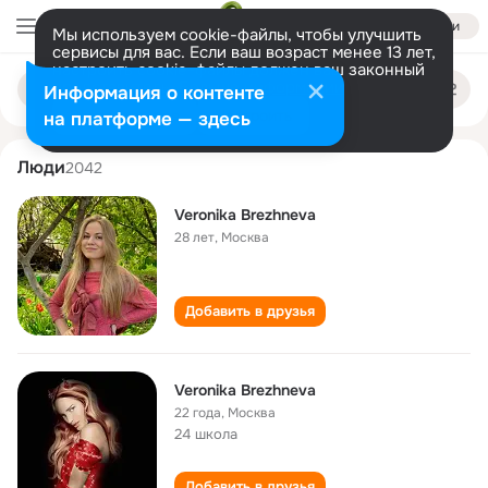
Войти
Мы используем cookie-файлы, чтобы улучшить
сервисы для вас. Если ваш возраст менее 13 лет,
настроить cookie-файлы должен ваш законный
veronika brezhneva
Поиск
представитель.
Больше информации
Информация о контенте
по
людям
Разрешить все
Настроить
на платформе — здесь
Люди
2042
Veronika Brezhneva
28 лет
,
Москва
Добавить в друзья
Veronika Brezhneva
22 года
,
Москва
24 школа
Добавить в друзья