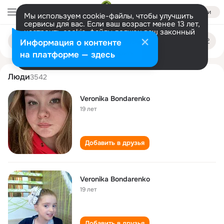
Войти
Мы используем cookie-файлы, чтобы улучшить
сервисы для вас. Если ваш возраст менее 13 лет,
настроить cookie-файлы должен ваш законный
veronika bondarenko
Поиск
представитель.
Больше информации
Информация о контенте
по
людям
Разрешить все
Настроить
на платформе — здесь
Люди
3542
Veronika Bondarenko
19 лет
Добавить в друзья
Veronika Bondarenko
19 лет
Добавить в друзья