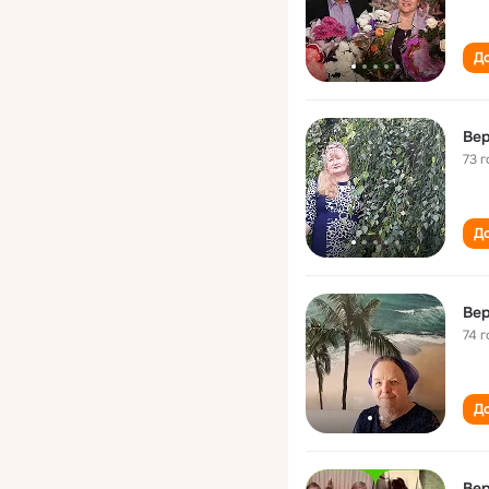
До
Ве
73 г
До
Ве
74 г
До
Вер