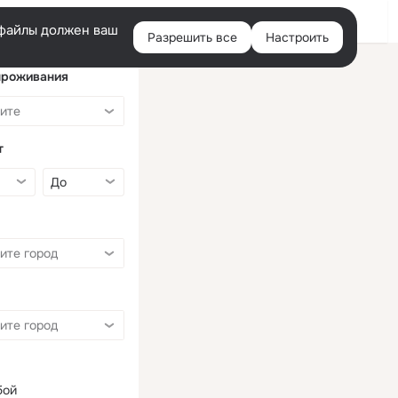
Войти
e-файлы должен ваш
Разрешить все
Настроить
Правая
колонка
проживания
т
бой