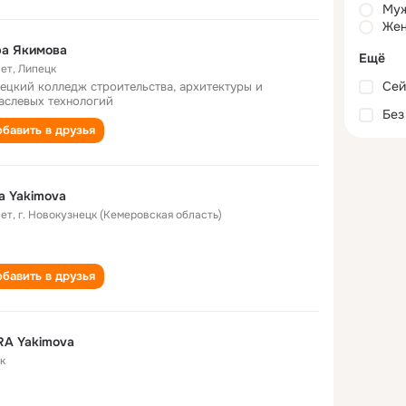
Му
Жен
ра Якимова
Ещё
лет
,
Липецк
Сей
ецкий колледж строительства, архитектуры и
аслевых технологий
Без
бавить в друзья
a Yakimova
лет
,
г. Новокузнецк (Кемеровская область)
бавить в друзья
RA Yakimova
к