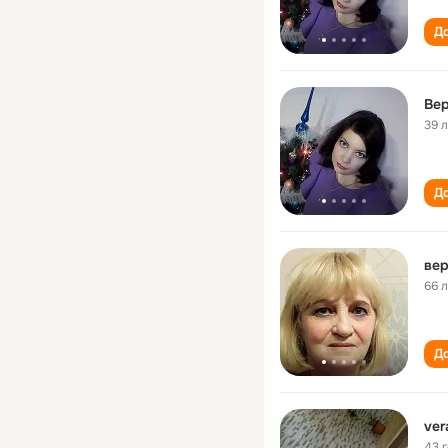
До
Ве
39 
До
вер
66 
До
ver
43 