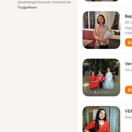
рекомендательные технологии
Подробнее
Ве
60 
Лип
отр
До
Ver
112 
До
VE
Омс