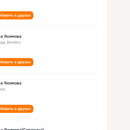
бавить в друзья
ра Якимова
ода
,
Витебск
бавить в друзья
ра Якимова
ода
бавить в друзья
а Якимова(Сорокина)