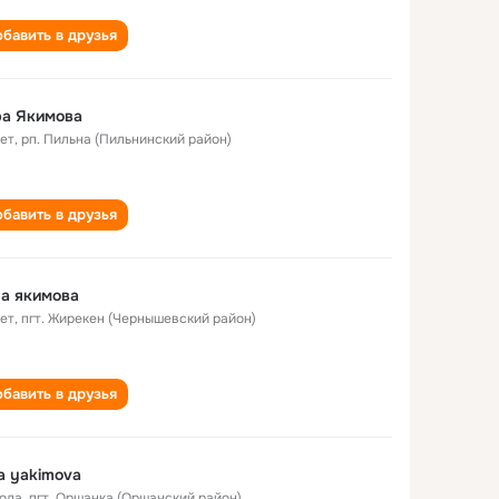
бавить в друзья
ра Якимова
лет
,
рп. Пильна (Пильнинский район)
бавить в друзья
а якимова
лет
,
пгт. Жирекен (Чернышевский район)
бавить в друзья
a yakimova
года
,
пгт. Оршанка (Оршанский район)