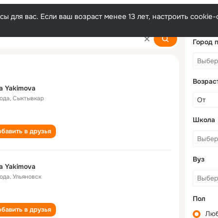
ы для вас. Если ваш возраст менее 13 лет, настроить cooki
Город 
Возрас
a Yakimova
года
,
Сыктывкар
Школа
бавить в друзья
Вуз
a Yakimova
года
,
Ульяновск
Пол
бавить в друзья
Лю