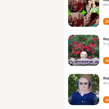
69 
До
Вер
77 л
До
Ве
74 г
До