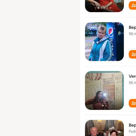
До
Ве
56 
До
Ver
56 
До
Ве
Рыб