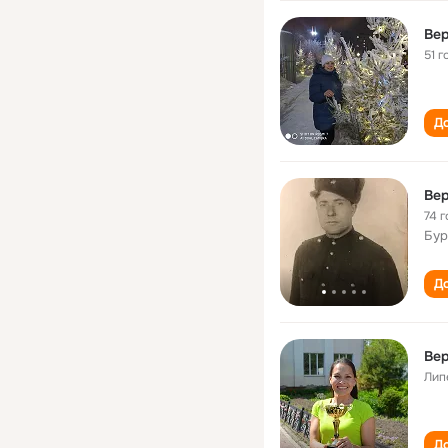
Ве
51 г
До
Вер
74 г
Бур
До
Вер
Лип
До