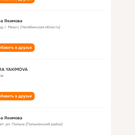
ра Якимова
од
,
г. Миасс (Челябинская область)
бавить в друзья
RA YAKIMOVA
ов
бавить в друзья
ра Якимова
лет
,
рп. Пильна (Пильнинский район)