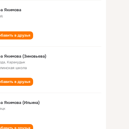
ра Якимова
од
бавить в друзья
а Якимова (Зиновьева)
ода
,
Каракудык
линская школа
бавить в друзья
а Якимова (Ильина)
ецк
бавить в друзья