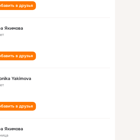
бавить в друзья
ра Якимова
лет
бавить в друзья
onika Yakimova
лет
бавить в друзья
ра Якимова
ница