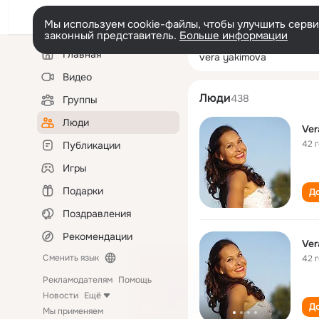
Мы используем cookie-файлы, чтобы улучшить сервис
законный представитель.
Больше информации
Левая
Поиск
Главная
vera yakimova
колонка
по
людям
Видео
Люди
438
Группы
Люди
Ver
42 
Публикации
Игры
Подарки
До
Поздравления
Рекомендации
Ver
Сменить язык
42 
Рекламодателям
Помощь
Новости
Ещё
До
Мы применяем