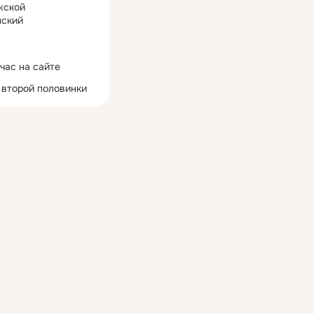
жской
ский
час на сайте
 второй половинки