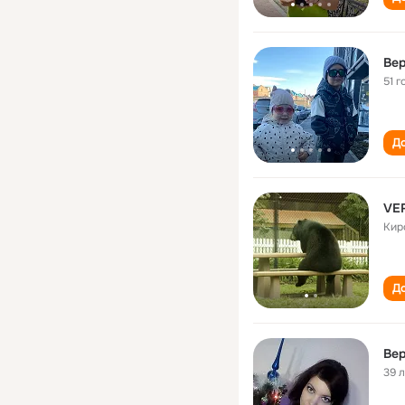
Ве
51 г
До
VE
Кир
До
Ве
39 