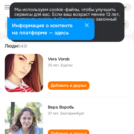
Войти
Мы используем cookie-файлы, чтобы улучшить
сервисы для вас. Если ваш возраст менее 13 лет,
настроить cookie-файлы должен ваш законный
vera vorob
Поиск
представитель.
Больше информации
Информация о контенте
по
людям
Разрешить все
Настроить
на платформе — здесь
Люди
6431
Vera Vorob
25 лет
,
Бургас
Добавить в друзья
Вера Воробь
37 лет
,
Екатеринбург
Добавить в друзья