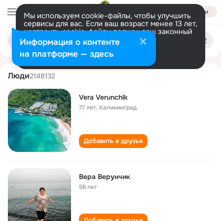
Войти
Мы используем cookie-файлы, чтобы улучшить
сервисы для вас. Если ваш возраст менее 13 лет,
настроить cookie-файлы должен ваш законный
vera verunchik
Поиск
представитель.
Больше информации
Информация о контенте
по
людям
Разрешить все
Настроить
на платформе — здесь
Люди
2148132
Vera Verunchik
77 лет
,
Калининград
Добавить в друзья
Вера Верунчик
56 лет
Добавить в друзья