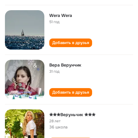
Wera Wera
51 год
Добавить в друзья
Вера Верунчик
31 год
Добавить в друзья
✬✬✬Веруньчик ✬✬✬
28 лет
36 школа