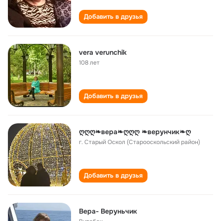
Добавить в друзья
vera verunchik
108 лет
Добавить в друзья
ღღღ❧вера❧ღღღ ❧верунчик❧ღ
г. Старый Оскол (Старооскольский район)
Добавить в друзья
Вера- Веруньчик