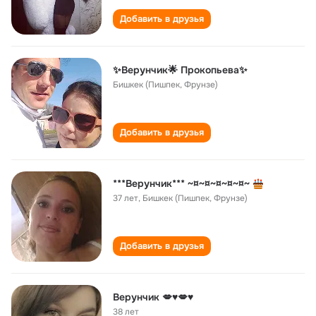
Добавить в друзья
✨Верунчик🌟 Прокопьева✨
Бишкек (Пишпек, Фрунзе)
Добавить в друзья
***Верунчик*** ~¤~¤~¤~¤~¤~
37 лет
,
Бишкек (Пишпек, Фрунзе)
Добавить в друзья
Верунчик 💋♥️💋♥️
38 лет