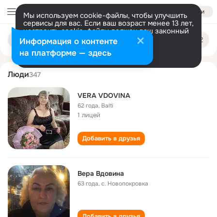
Войти
Мы используем cookie-файлы, чтобы улучшить
сервисы для вас. Если ваш возраст менее 13 лет,
настроить cookie-файлы должен ваш законный
vera vdovina
Поиск
представитель.
Больше информации
Информация о контенте
по
людям
Разрешить все
Настроить
на платформе — здесь
Люди
347
VERA VDOVINA
62 года
,
Balti
1 лицей
Добавить в друзья
Вера Вдовина
63 года
,
с. Новопокровка
Добавить в друзья