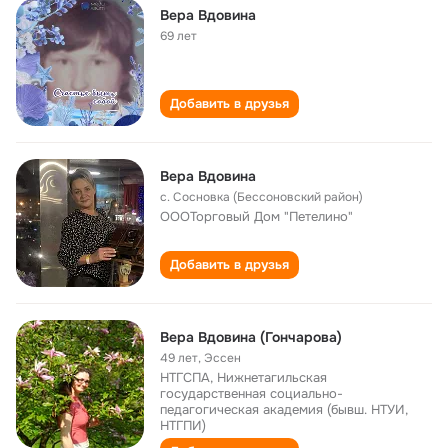
Вера Вдовина
69 лет
Добавить в друзья
Вера Вдовина
с. Сосновка (Бессоновский район)
ОООТорговый Дом "Петелино"
Добавить в друзья
Вера Вдовина (Гончарова)
49 лет
,
Эссен
НТГСПА, Нижнетагильская
государственная социально-
педагогическая академия (бывш. НТУИ,
НТГПИ)