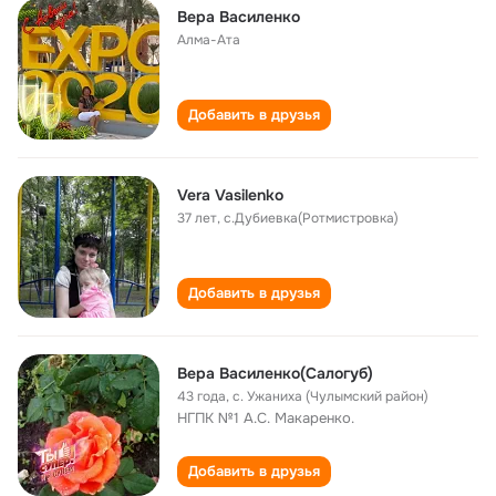
Вера Василенко
Алма-Ата
Добавить в друзья
Vera Vasilenko
37 лет
,
с.Дубиевка(Ротмистровка)
Добавить в друзья
Вера Василенко(Салогуб)
43 года
,
с. Ужаниха (Чулымский район)
НГПК №1 А.С. Макаренко.
Добавить в друзья