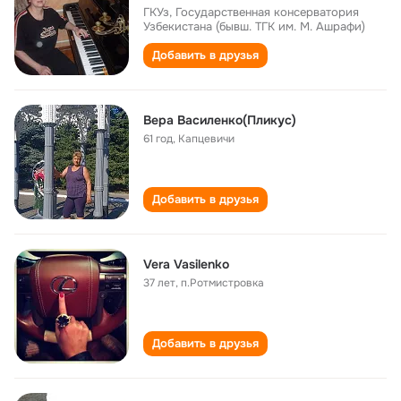
ГКУз, Государственная консерватория
Узбекистана (бывш. ТГК им. М. Ашрафи)
Добавить в друзья
Вера Василенко(Пликус)
61 год
,
Капцевичи
Добавить в друзья
Vera Vasilenko
37 лет
,
п.Ротмистровка
Добавить в друзья