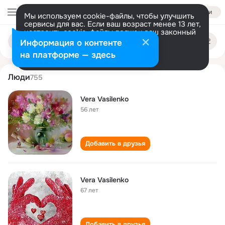
Войти
Мы используем cookie-файлы, чтобы улучшить
сервисы для вас. Если ваш возраст менее 13 лет,
настроить cookie-файлы должен ваш законный
vera vasilenko
Поиск
представитель.
Больше информации
Информация о контенте
по
людям
Разрешить все
Настроить
на платформе — здесь
Люди
755
Vera Vasilenko
56 лет
Добавить в друзья
Vera Vasilenko
67 лет
Добавить в друзья