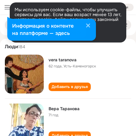
Войти
Мы используем cookie-файлы, чтобы улучшить
сервисы для вас. Если ваш возраст менее 13 лет,
настроить cookie-файлы должен ваш законный
vera taranova
Поиск
представитель.
Больше информации
Информация о контенте
по
людям
Разрешить все
Настроить
на платформе — здесь
Люди
184
vera taranova
62 года
,
Усть-Каменогорск
Добавить в друзья
Вера Таранова
71 год
Добавить в друзья