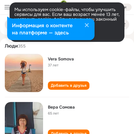
Войти
Мы используем cookie-файлы, чтобы улучшить
сервисы для вас. Если ваш возраст менее 13 лет,
настроить cookie-файлы должен ваш законный
vera somova
Поиск
представитель.
Больше информации
Информация о контенте
по
людям
Разрешить все
Настроить
на платформе — здесь
Люди
355
Vera Somova
37 лет
Добавить в друзья
Вера Сомова
65 лет
Добавить в друзья