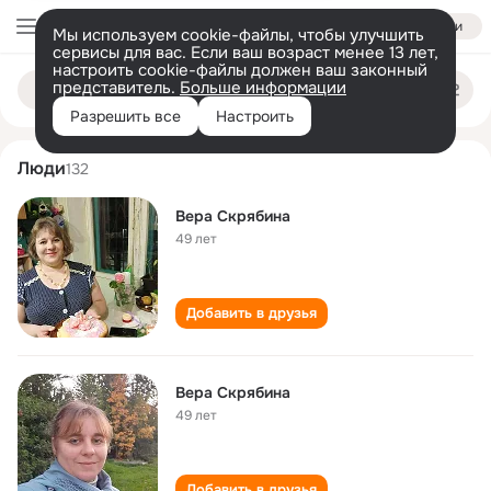
Войти
Мы используем cookie-файлы, чтобы улучшить
сервисы для вас. Если ваш возраст менее 13 лет,
настроить cookie-файлы должен ваш законный
vera skryabina
Поиск
представитель.
Больше информации
по
людям
Разрешить все
Настроить
Люди
132
Вера Скрябина
49 лет
Добавить в друзья
Вера Скрябина
49 лет
Добавить в друзья