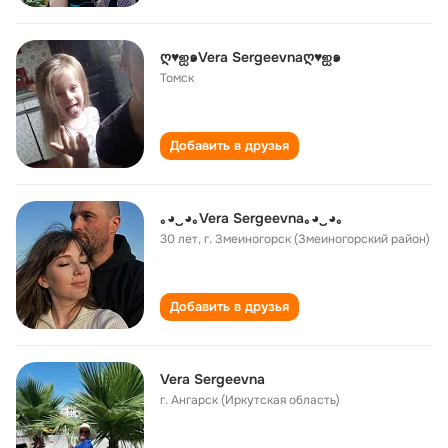
ღ♥ஐ๑Vera Sergeevnaღ♥ஐ๑
Томск
Добавить в друзья
｡◕‿◕｡Vera Sergeevna｡◕‿◕｡
30 лет
,
г. Змеиногорск (Змеиногорский район)
Добавить в друзья
Vera Sergeevna
г. Ангарск (Иркутская область)