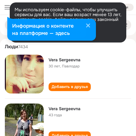
Войти
Мы используем cookie-файлы, чтобы улучшить
сервисы для вас. Если ваш возраст менее 13 лет,
настроить cookie-файлы должен ваш законный
vera sergeevna
Поиск
представитель.
Больше информации
Информация о контенте
по
людям
Разрешить все
Настроить
на платформе — здесь
Люди
7434
Vera Sergeevna
30 лет
,
Павлодар
Добавить в друзья
Vera Sergeevna
43 года
Добавить в друзья