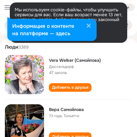
Войти
Мы используем cookie-файлы, чтобы улучшить
сервисы для вас. Если ваш возраст менее 13 лет,
настроить cookie-файлы должен ваш законный
vera samoylova
Поиск
представитель.
Больше информации
Информация о контенте
по
людям
Разрешить все
Настроить
на платформе — здесь
Люди
3389
Vera Welker (Самойлова)
Дюссельдорф
47 школа
Добавить в друзья
Вера Самойлова
73 года
,
Тольятти
Добавить в друзья