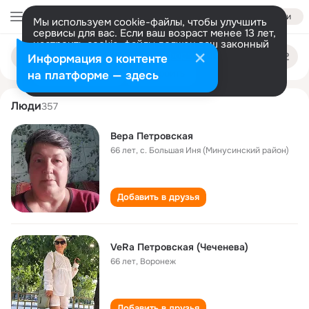
Войти
Мы используем cookie-файлы, чтобы улучшить
сервисы для вас. Если ваш возраст менее 13 лет,
настроить cookie-файлы должен ваш законный
vera petrovskaya
Поиск
представитель.
Больше информации
Информация о контенте
по
людям
Разрешить все
Настроить
на платформе — здесь
Люди
357
Вера Петровская
66 лет
,
с. Большая Иня (Минусинский район)
Добавить в друзья
VeRa Петровская (Чеченева)
66 лет
,
Воронеж
Добавить в друзья