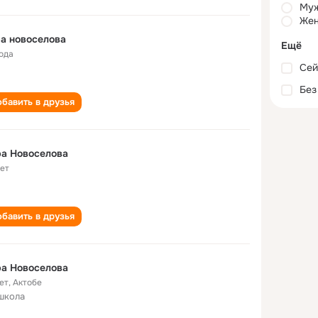
Му
Жен
а новоселова
Ещё
года
Сей
Без
бавить в друзья
а Новоселова
лет
бавить в друзья
а Новоселова
ет
,
Актобе
школа