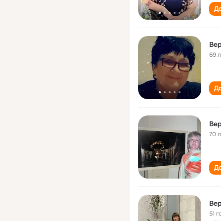
До
Вер
69 
До
Вер
70 
До
Вер
51 г