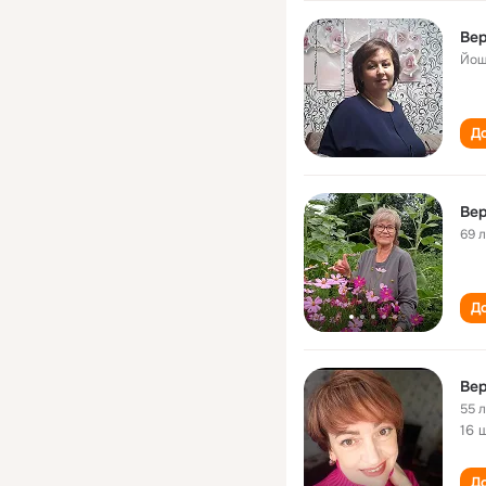
Вер
Йош
До
Вер
69 
До
Вер
55 
16 
До