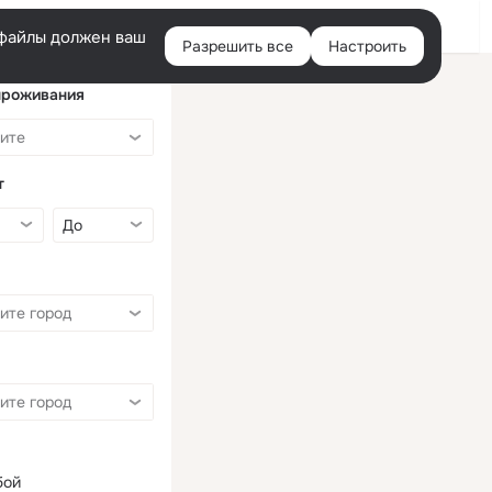
Войти
e-файлы должен ваш
Разрешить все
Настроить
Правая
колонка
проживания
т
бой