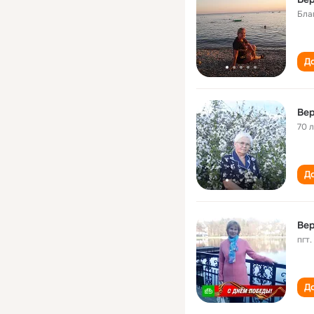
Бла
До
Вер
70 
До
Вер
пгт
До