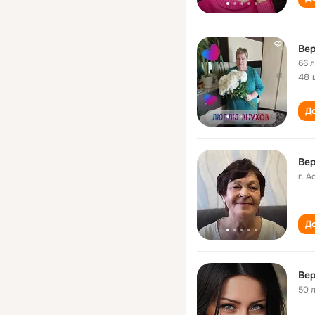
Вер
66 
48 
До
Вер
г. 
До
Вер
50 