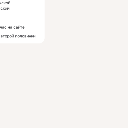
жской
ский
час на сайте
 второй половинки