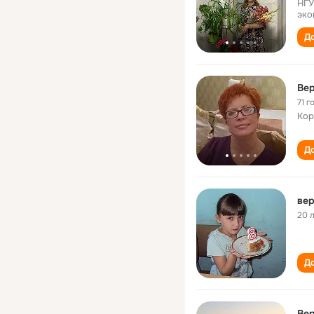
НГУ
эко
До
Вер
71 г
Кор
До
вер
20 
До
Вер