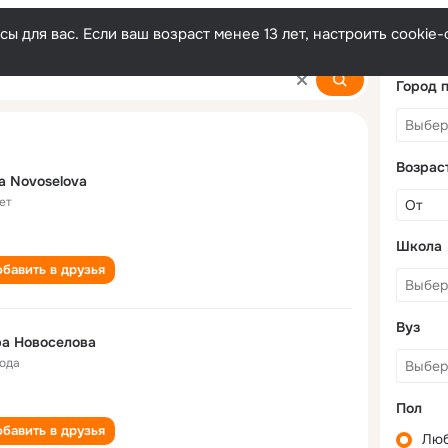
ы для вас. Если ваш возраст менее 13 лет, настроить cooki
va
Город 
Возрас
a Novoselova
ет
Школа
бавить в друзья
Вуз
а Новоселова
года
Пол
бавить в друзья
Лю