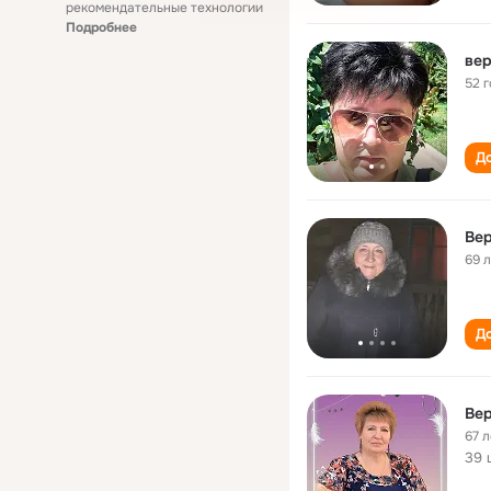
рекомендательные технологии
Подробнее
вер
52 
До
Вер
69 
До
Вер
67 л
39 