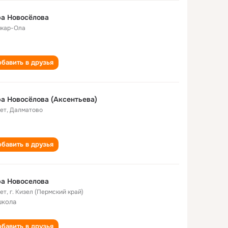
а Новосёлова
кар-Ола
бавить в друзья
а Новосёлова (Аксентьева)
лет
,
Далматово
бавить в друзья
а Новоселова
лет
,
г. Кизел (Пермский край)
школа
бавить в друзья