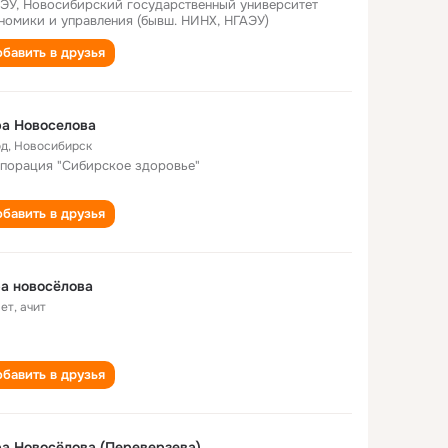
ЭУ, Новосибирский государственный университет
номики и управления (бывш. НИНХ, НГАЭУ)
бавить в друзья
а Новоселова
од
,
Новосибирск
порация "Сибирское здоровье"
бавить в друзья
а новосёлова
лет
,
ачит
бавить в друзья
а Новосёлова (Переверзева)