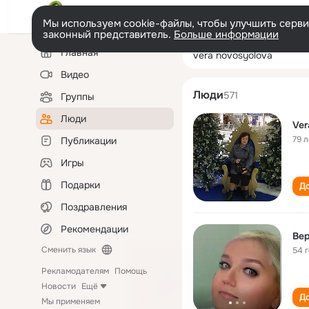
Мы используем cookie-файлы, чтобы улучшить сервис
законный представитель.
Больше информации
Левая
Поиск
Главная
vera novosyolo
колонка
по
людям
Видео
Люди
571
Группы
Люди
Ver
79 л
Публикации
Игры
Подарки
До
Поздравления
Рекомендации
Вер
Сменить язык
54 
Рекламодателям
Помощь
Новости
Ещё
До
Мы применяем