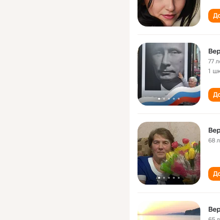
До
Вер
77 л
1 ш
До
Вер
68 
До
Вер
65 