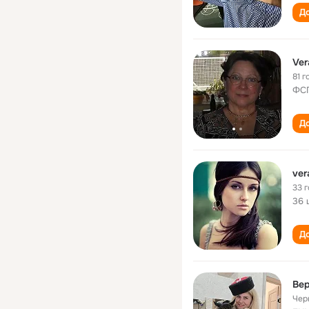
До
Ver
81 г
ФС
До
ver
33 
36 
До
Ве
Чер