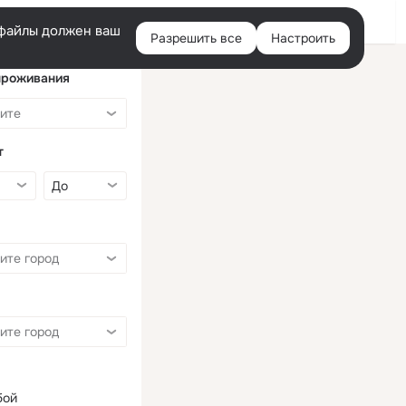
Войти
e-файлы должен ваш
Разрешить все
Настроить
Правая
колонка
проживания
т
бой