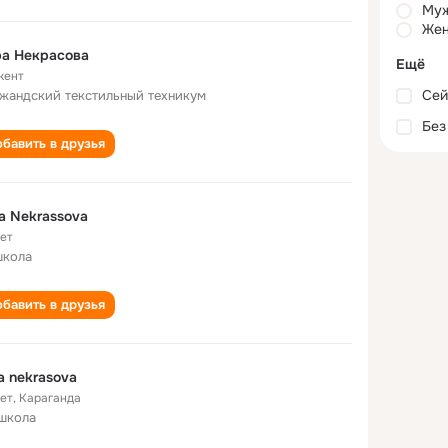
Му
Жен
ра Некрасова
Ещё
кент
Сей
жандский текстильный техникум
Без
бавить в друзья
a Nekrassova
лет
школа
бавить в друзья
a nekrasova
лет
,
Караганда
школа