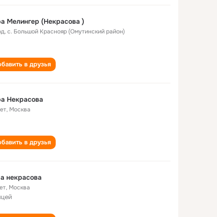
а Мелингер (Некрасова )
од
,
с. Большой Краснояр (Омутинский район)
бавить в друзья
ра Некрасова
лет
,
Москва
бавить в друзья
а некрасова
ет
,
Москва
ицей