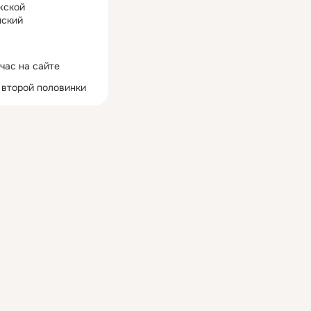
жской
ский
час на сайте
 второй половинки