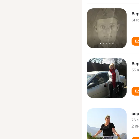
Вер
61 г
До
Ве
55 
До
вер
76 л
2 л