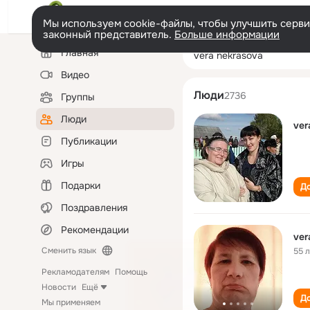
Мы используем cookie-файлы, чтобы улучшить сервис
законный представитель.
Больше информации
Левая
Поиск
Главная
vera nekrasova
колонка
по
людям
Видео
Люди
2736
Группы
Люди
ver
Публикации
Игры
Подарки
До
Поздравления
Рекомендации
ver
Сменить язык
55 
Рекламодателям
Помощь
Новости
Ещё
До
Мы применяем