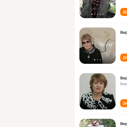
До
Ве
До
Ве
Вор
До
Ве