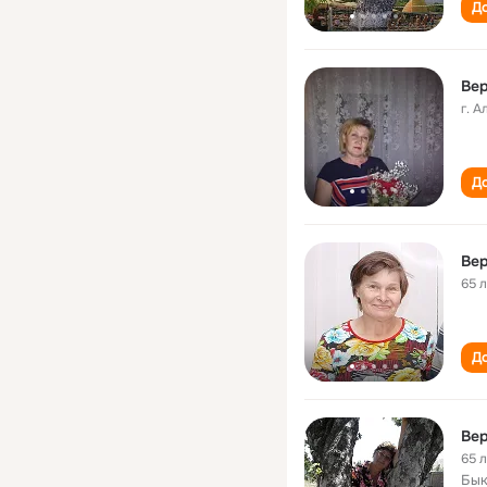
До
Вер
г. А
До
Вер
65 
До
Ве
65 
Бык