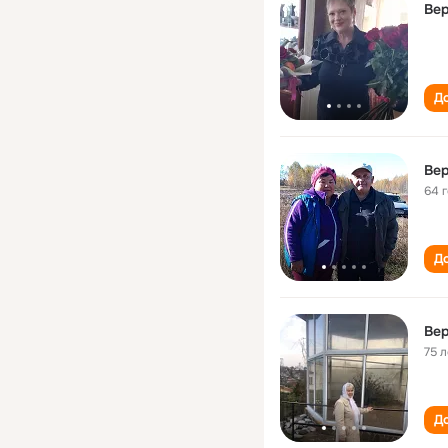
Ве
До
Ве
64 
До
Ве
75 л
До