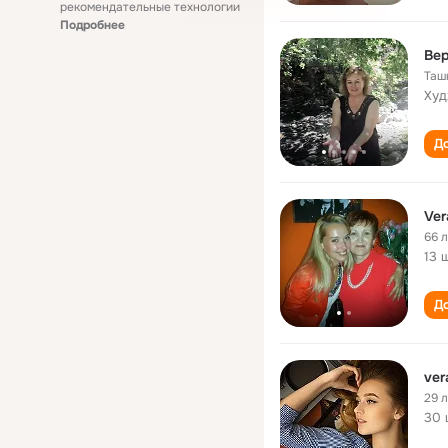
рекомендательные технологии
Подробнее
Ве
Таш
Худ
До
Ver
66 
13 
До
ver
29 
30 