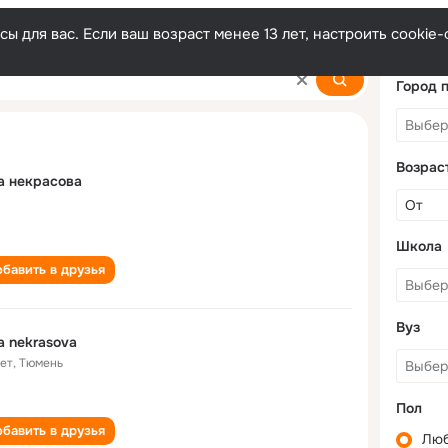
ы для вас. Если ваш возраст менее 13 лет, настроить cooki
Город 
Возрас
a некрасова
Школа
бавить в друзья
Вуз
a nekrasova
лет
,
Тюмень
Пол
бавить в друзья
Лю