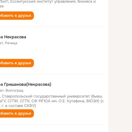
БиП, Ессентукский институт управления, бизнеса и
ва
бавить в друзья
ра Некрасова
ет
,
Речица
бавить в друзья
а Гришанова(Некрасова)
лет
,
Волгоград
, Ставропольский государственный университет (бывш.
вГУ, СГПИ, СГПУ, СФ МГЮА им. О.Е. Кутафина, ВЮЗИ) (с
1 г. в составе СКФУ)
бавить в друзья