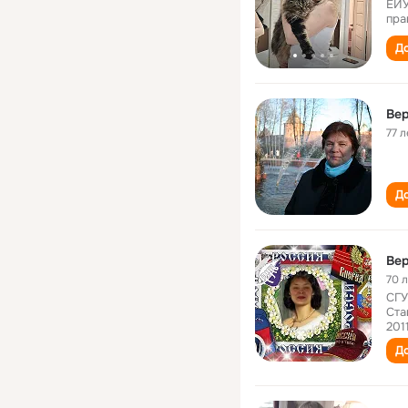
ЕИУ
пра
До
Ве
77 л
До
Вер
70 
СГУ
Ста
201
До