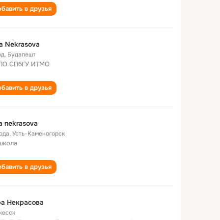
бавить в друзья
a Nekrasova
од
,
Будапешт
ПО СПбГУ ИТМО
бавить в друзья
a nekrasova
года
,
Усть-Каменогорск
школа
бавить в друзья
ра Некрасова
кесск