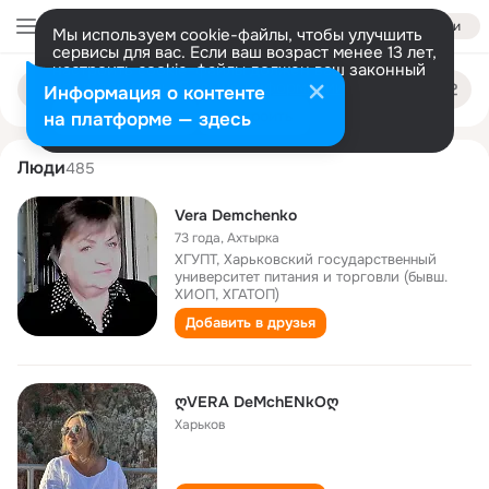
Войти
Мы используем cookie-файлы, чтобы улучшить
сервисы для вас. Если ваш возраст менее 13 лет,
настроить cookie-файлы должен ваш законный
vera demchenko
Поиск
представитель.
Больше информации
Информация о контенте
по
людям
Разрешить все
Настроить
на платформе — здесь
Люди
485
Vera Demchenko
73 года
,
Ахтырка
ХГУПТ, Харьковский государственный
университет питания и торговли (бывш.
ХИОП, ХГАТОП)
Добавить в друзья
ღVERA DeMchENkOღ
Харьков