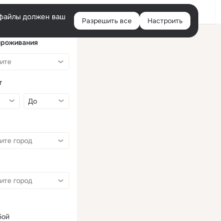
Войти
e-файлы должен ваш
Разрешить все
Настроить
Правая
колонка
проживания
т
бой