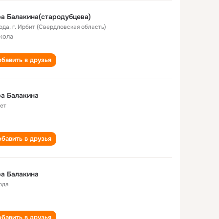
а Балакина(стародубцева)
года
,
г. Ирбит (Свердловская область)
кола
бавить в друзья
а Балакина
лет
бавить в друзья
а Балакина
ода
бавить в друзья