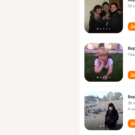
55 
До
Вер
Пав
До
Вер
56 
4 ш
До