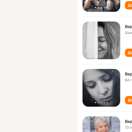
До
Вер
Шым
До
Вер
84 
До
Вер
73 г