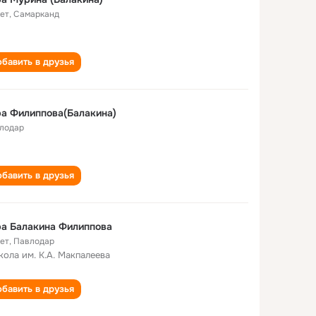
лет
,
Самарканд
бавить в друзья
а Филиппова(Балакина)
лодар
бавить в друзья
а Балакина Филиппова
лет
,
Павлодар
кола им. К.А. Макпалеева
бавить в друзья