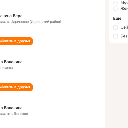
Му
Жен
акина Вера
Ещё
ода
,
с. Идринское (Идринский район)
Сей
Без
бавить в друзья
а Балакина
Песчанка
бавить в друзья
а Балакина
ода
,
пгт. Донское