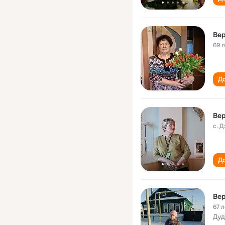
Вер
69 
До
Вер
с. 
До
Вер
67 л
Дуд