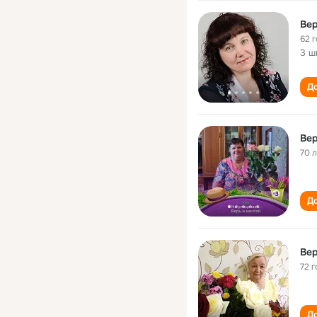
Вер
62 
3 ш
До
Вер
70 
До
Вер
72 г
До