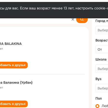
ы для вас. Если ваш возраст менее 13 лет, настроить cooki
Город 
Возрас
RA BALAKINA
лет
Школа
бавить в друзья
Вуз
а Балакина (Урбан)
лет
Пол
бавить в друзья
Лю