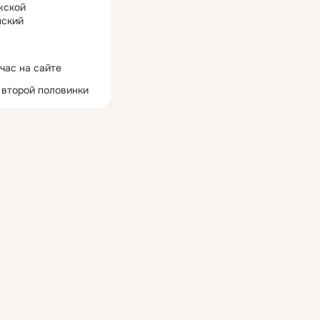
жской
ский
час на сайте
 второй половинки