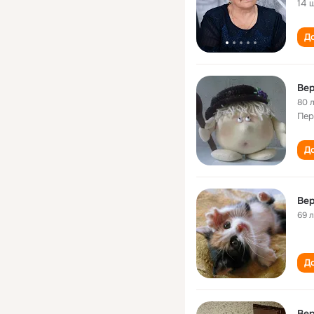
14 
До
Вер
80 
Пер
До
Вер
69 
До
Вер