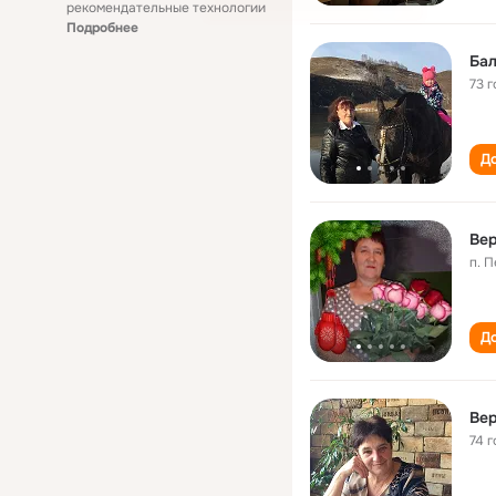
рекомендательные технологии
Подробнее
Бал
73 г
До
Вер
п. 
До
Вер
74 г