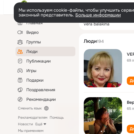
Мы используем cookie-файлы, чтобы улучшить сервис
законный представитель.
Больше информации
Левая
Поиск
Главная
vera balakina
колонка
по
людям
Видео
Люди
194
Группы
Люди
VE
69 
Публикации
Игры
Подарки
До
Поздравления
Рекомендации
Вер
Сменить язык
65 
Рекламодателям
Помощь
Новости
Ещё
До
Мы применяем