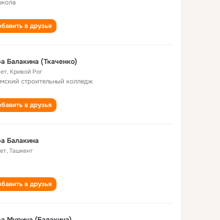
школа
бавить в друзья
а Балакина (Ткаченко)
лет
,
Кривой Рог
мский строительный колледж
бавить в друзья
а Балакина
лет
,
Ташкент
бавить в друзья
а Мурина (Балакина)