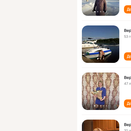
До
Вер
53 
До
Вер
47 
До
Вер
70 