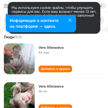
Войти
Мы используем cookie-файлы, чтобы улучшить
сервисы для вас. Если ваш возраст менее 13 лет,
настроить cookie-файлы должен ваш законный
vera afanaseva
Поиск
представитель.
Больше информации
Информация о контенте
по
людям
Разрешить все
Настроить
на платформе — здесь
Люди
1570
Vera Afanaseva
64 года
Добавить в друзья
Vera Afanaseva
66 лет
Добавить в друзья