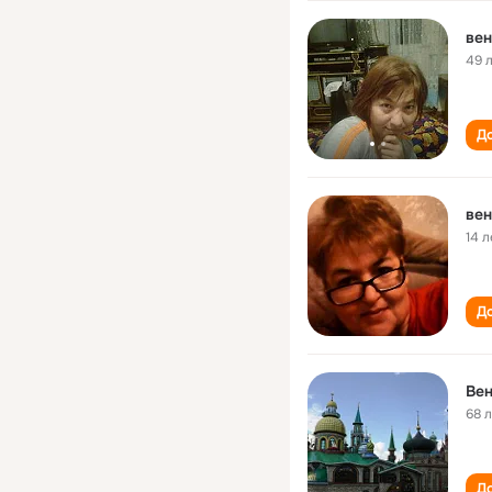
вен
49 
До
вен
14 л
До
Ве
68 
До