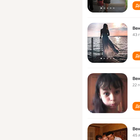
До
Ве
43 
До
Ве
22 
До
Ве
45 