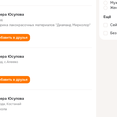
Му
Жен
нера Юсупова
Ещё
од
Сей
рика лакокрасочных материалов "Диаманд Мирколор"
Без
бавить в друзья
нера Юсупова
од
,
с.Алеево
бавить в друзья
нера Юсупова
года
,
Костанай
кола