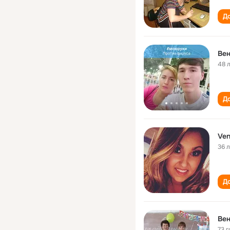
До
Ве
48 
До
Ven
36 
До
Ве
73 г