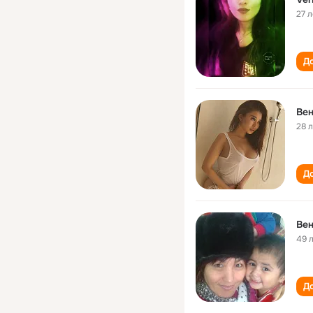
27 л
До
Ве
28 
До
Ве
49 
До