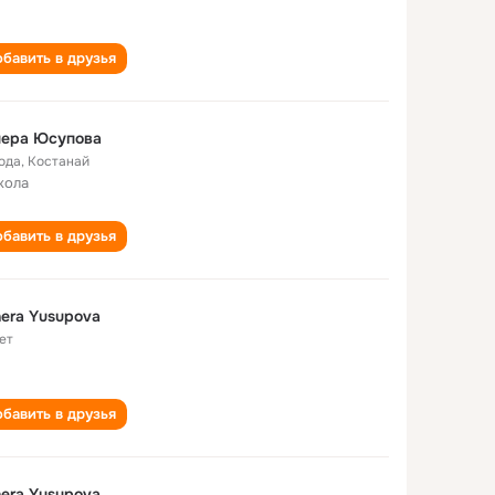
бавить в друзья
нера Юсупова
года
,
Костанай
кола
бавить в друзья
era Yusupova
ет
бавить в друзья
era Yusupova