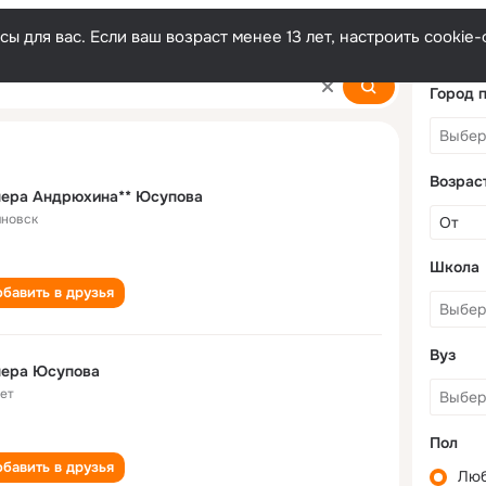
ы для вас. Если ваш возраст менее 13 лет, настроить cooki
a
Город 
Возрас
нера Андрюхина** Юсупова
яновск
Школа
бавить в друзья
Вуз
нера Юсупова
лет
Пол
бавить в друзья
Лю