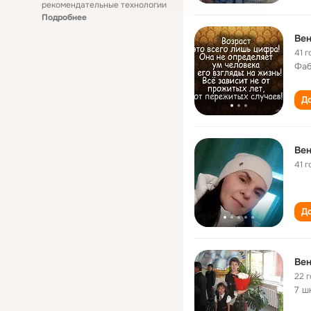
рекомендательные технологии
Подробнее
Ве
41 г
Фаб
До
Ве
41 г
До
Ве
22 
7 ш