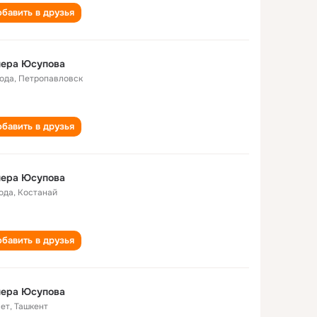
бавить в друзья
нера Юсупова
года
,
Петропавловск
бавить в друзья
нера Юсупова
года
,
Костанай
бавить в друзья
нера Юсупова
лет
,
Ташкент