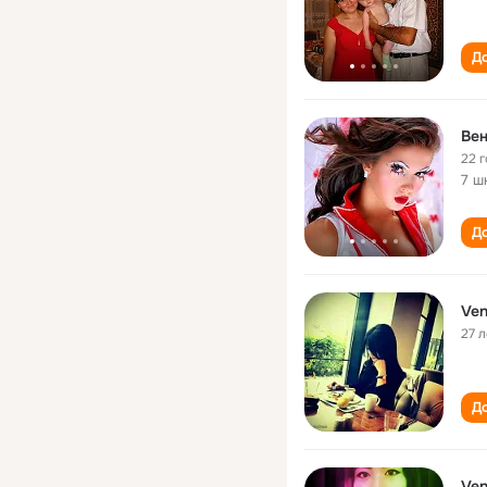
До
Ве
22 
7 ш
До
Ven
27 л
До
Ven