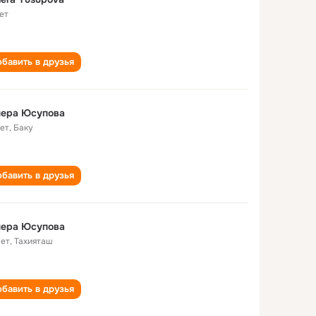
ет
бавить в друзья
нера Юсупова
лет
,
Баку
бавить в друзья
нера Юсупова
лет
,
Тахияташ
бавить в друзья