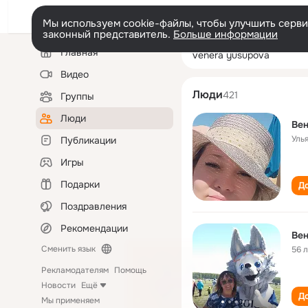
Мы используем cookie-файлы, чтобы улучшить сервис
законный представитель.
Больше информации
Левая
Поиск
Главная
venera yusupov
колонка
по
людям
Видео
Люди
421
Группы
Люди
Ве
Уль
Публикации
Игры
Подарки
До
Поздравления
Рекомендации
Ве
Сменить язык
56 
Рекламодателям
Помощь
Новости
Ещё
До
Мы применяем