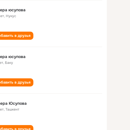
ера юсупова
лет
,
Нукус
бавить в друзья
ера юсупова
ет
,
Баку
бавить в друзья
нера Юсупова
лет
,
Ташкент
бавить в друзья