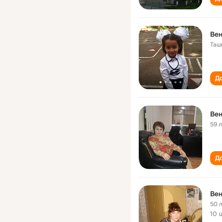
Ве
Таш
До
Ве
59 
До
Ве
50 
10 