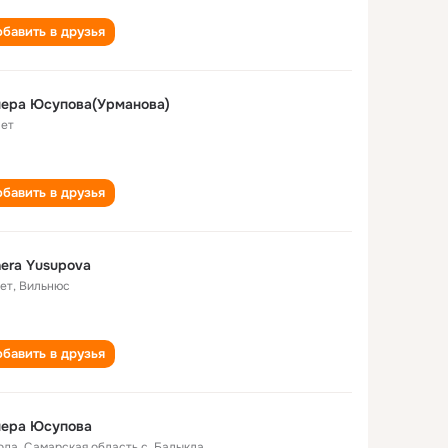
бавить в друзья
нера Юсупова(Урманова)
лет
бавить в друзья
era Yusupova
лет
,
Вильнюс
бавить в друзья
нера Юсупова
ода
,
Самарская область с. Балыкла