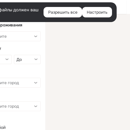
Войти
e-файлы должен ваш
Разрешить все
Настроить
Правая
колонка
проживания
т
бой