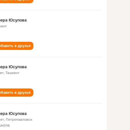
нера Юсупова
кент
бавить в друзья
нера Юсупова
лет
,
Ташкент
бавить в друзья
нера Юсупова
лет
,
Петропавловск
школа