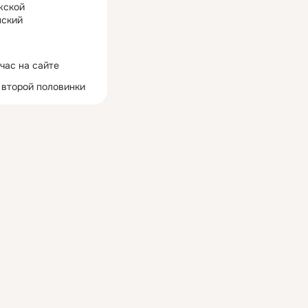
жской
ский
час на сайте
 второй половинки