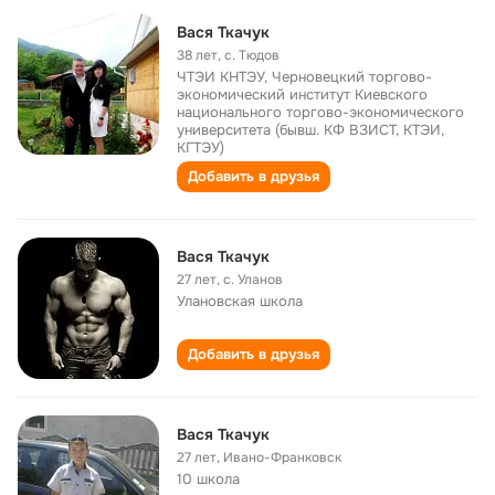
Вася Ткачук
38 лет
,
с. Тюдов
ЧТЭИ КНТЭУ, Черновецкий торгово-
экономический институт Киевского
национального торгово-экономического
университета (бывш. КФ ВЗИСТ, КТЭИ,
КГТЭУ)
Добавить в друзья
Вася Ткачук
27 лет
,
с. Уланов
Улановская школа
Добавить в друзья
Вася Ткачук
27 лет
,
Ивано-Франковск
10 школа