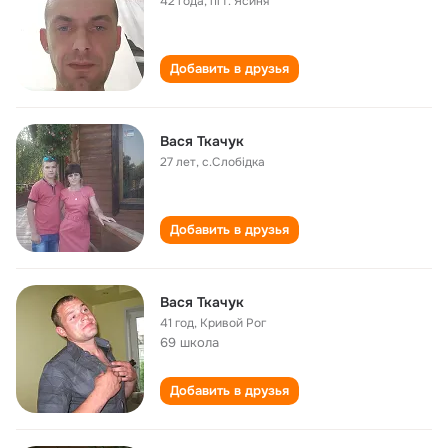
42 года
,
пгт. Ясиня
Добавить в друзья
Вася Ткачук
27 лет
,
с.Слобідка
Добавить в друзья
Вася Ткачук
41 год
,
Кривой Рог
69 школа
Добавить в друзья