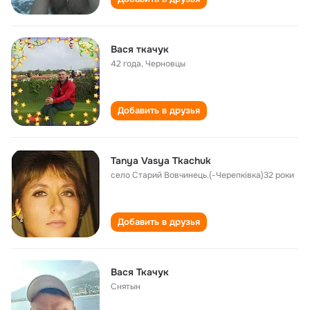
Вася ткачук
42 года
,
Черновцы
Добавить в друзья
Tanya Vasya Tkachuk
село Старий Вовчинець.(-Черепківка)32 роки
Добавить в друзья
Вася Ткачук
Снятын