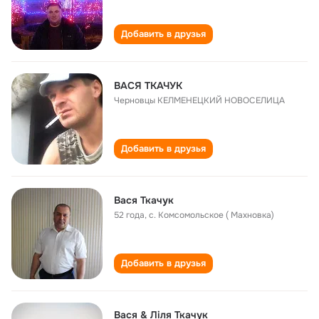
Добавить в друзья
ВАСЯ ТКАЧУК
Черновцы КЕЛМЕНЕЦКИЙ НОВОСЕЛИЦА
Добавить в друзья
Вася Ткачук
52 года
,
с. Комсомольское ( Махновка)
Добавить в друзья
Вася & Ліля Ткачук