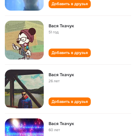
Добавить в друзья
Вася Ткачук
51 год
Добавить в друзья
Вася Ткачук
26 лет
Добавить в друзья
Вася Ткачук
60 лет