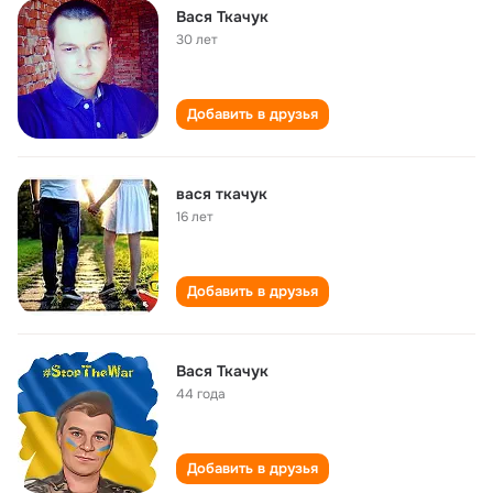
Вася Ткачук
30 лет
Добавить в друзья
вася ткачук
16 лет
Добавить в друзья
Вася Ткачук
44 года
Добавить в друзья