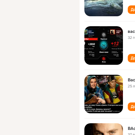
До
вас
32 
До
Вас
25 
До
ВАс
37 л