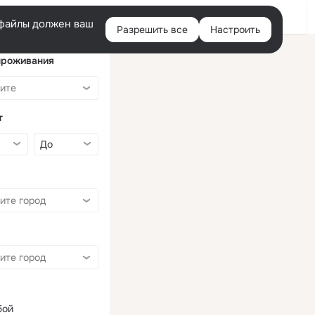
Войти
e-файлы должен ваш
Разрешить все
Настроить
Правая
колонка
проживания
т
бой