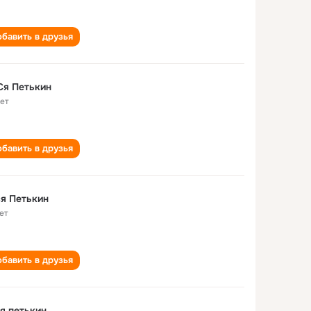
бавить в друзья
Ся Петькин
лет
бавить в друзья
я Петькин
ет
бавить в друзья
я петькин