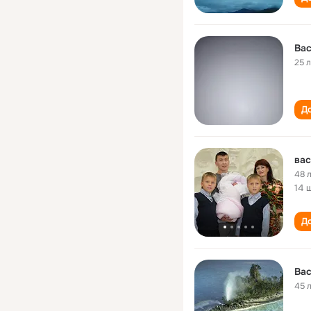
Вас
25 
До
вас
48 
14 
До
Вас
45 