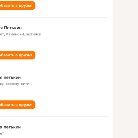
бавить в друзья
я Петькин
лет
,
Каменск-Шахтинск
бавить в друзья
я петькин
год
,
москоу-сити
бавить в друзья
я петькин
лет