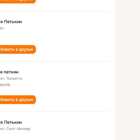
я Петькин
лет
бавить в друзья
я петкин
лет
,
Тольятти
школа
бавить в друзья
я Петькин
лет
,
Сент-Хелиер