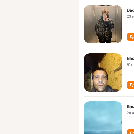
Вас
23 
До
Вас
51 г
До
Вас
29 
До