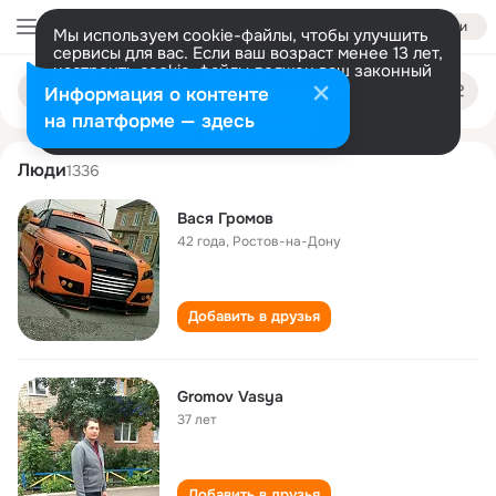
Войти
Мы используем cookie-файлы, чтобы улучшить
сервисы для вас. Если ваш возраст менее 13 лет,
настроить cookie-файлы должен ваш законный
vasya gromov
Поиск
представитель.
Больше информации
Информация о контенте
по
людям
Разрешить все
Настроить
на платформе — здесь
Люди
1336
Вася Громов
42 года
,
Ростов-на-Дону
Добавить в друзья
Gromov Vasya
37 лет
Добавить в друзья