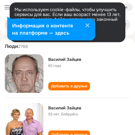
Войти
Мы используем cookie-файлы, чтобы улучшить
сервисы для вас. Если ваш возраст менее 13 лет,
настроить cookie-файлы должен ваш законный
vasiliy zaytsev
Поиск
представитель.
Больше информации
Информация о контенте
по
людям
Разрешить все
Настроить
на платформе — здесь
Люди
2766
Василий Зайцев
63 года
Добавить в друзья
Василий Зайцев
55 лет
,
Бобруйск
Добавить в друзья