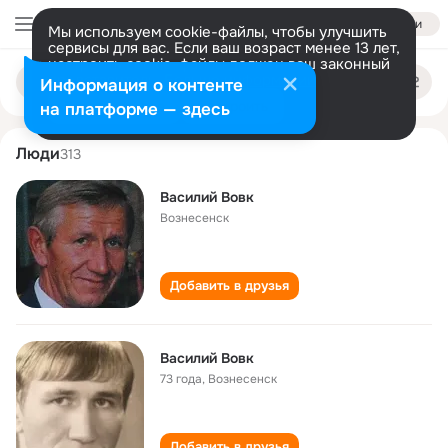
Войти
Мы используем cookie-файлы, чтобы улучшить
сервисы для вас. Если ваш возраст менее 13 лет,
настроить cookie-файлы должен ваш законный
vasiliy vovk
Поиск
представитель.
Больше информации
Информация о контенте
по
людям
Разрешить все
Настроить
на платформе — здесь
Люди
313
Василий Вовк
Вознесенск
Добавить в друзья
Василий Вовк
73 года
,
Вознесенск
Добавить в друзья