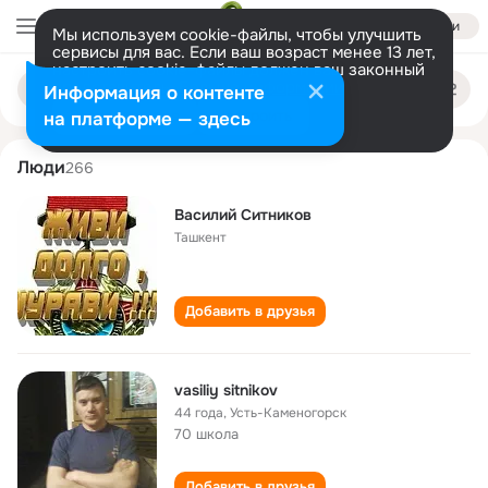
Войти
Мы используем cookie-файлы, чтобы улучшить
сервисы для вас. Если ваш возраст менее 13 лет,
настроить cookie-файлы должен ваш законный
vasiliy sitnikov
Поиск
представитель.
Больше информации
Информация о контенте
по
людям
Разрешить все
Настроить
на платформе — здесь
Люди
266
Василий Ситников
Ташкент
Добавить в друзья
vasiliy sitnikov
44 года
,
Усть-Каменогорск
70 школа
Добавить в друзья