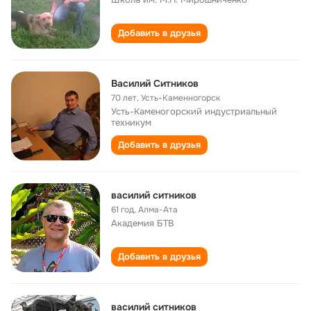
Добавить в друзья
Василий Ситников
70 лет
,
Усть-Каменногорск
Усть-Каменогорский индустриальный
техникум
Добавить в друзья
василий ситников
61 год
,
Алма-Ата
Академия БТВ
Добавить в друзья
василий ситников