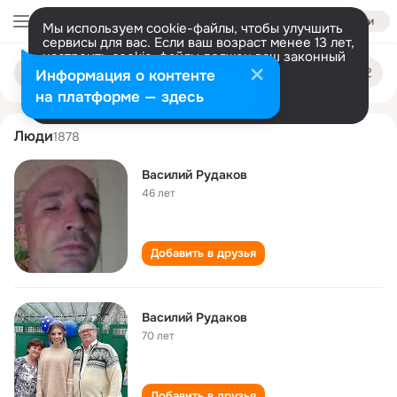
Войти
Мы используем cookie-файлы, чтобы улучшить
сервисы для вас. Если ваш возраст менее 13 лет,
настроить cookie-файлы должен ваш законный
vasiliy rudakov
Поиск
представитель.
Больше информации
Информация о контенте
по
людям
Разрешить все
Настроить
на платформе — здесь
Люди
1878
Василий Рудаков
46 лет
Добавить в друзья
Василий Рудаков
70 лет
Добавить в друзья