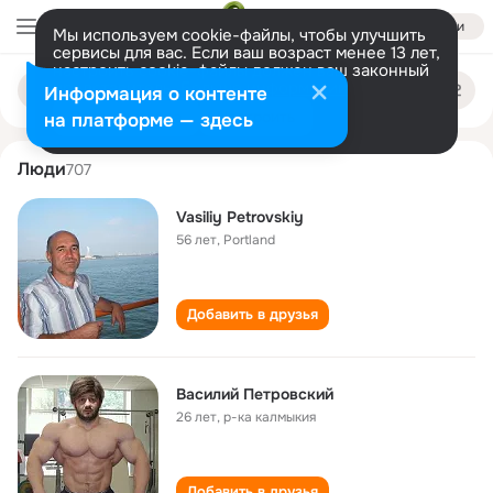
Войти
Мы используем cookie-файлы, чтобы улучшить
сервисы для вас. Если ваш возраст менее 13 лет,
настроить cookie-файлы должен ваш законный
vasiliy petrovskiy
Поиск
представитель.
Больше информации
Информация о контенте
по
людям
Разрешить все
Настроить
на платформе — здесь
Люди
707
Vasiliy Petrovskiy
56 лет
,
Portland
Добавить в друзья
Василий Петровский
26 лет
,
р-ка калмыкия
Добавить в друзья