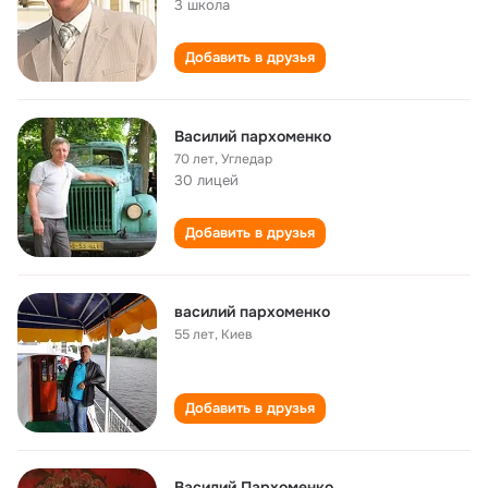
3 школа
Добавить в друзья
Василий пархоменко
70 лет
,
Угледар
30 лицей
Добавить в друзья
василий пархоменко
55 лет
,
Киев
Добавить в друзья
Василий Пархоменко