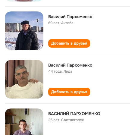
Василий Пархоменко
69 лет
,
Актобе
Добавить в друзья
Василий Пархоменко
44 года
,
Лида
Добавить в друзья
ВАСИЛИЙ ПАРХОМЕНКО
25 лет
,
Светлогорск