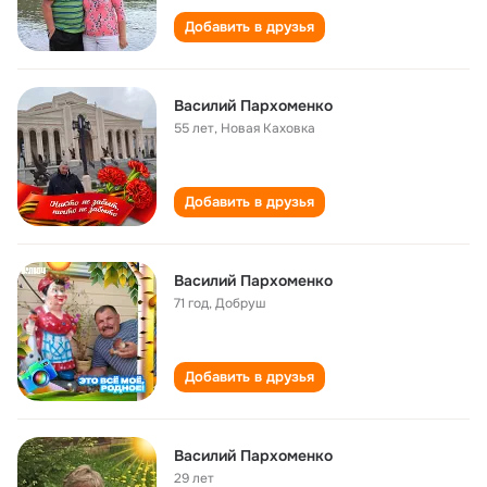
Добавить в друзья
Василий Пархоменко
55 лет
,
Новая Каховка
Добавить в друзья
Василий Пархоменко
71 год
,
Добруш
Добавить в друзья
Василий Пархоменко
29 лет