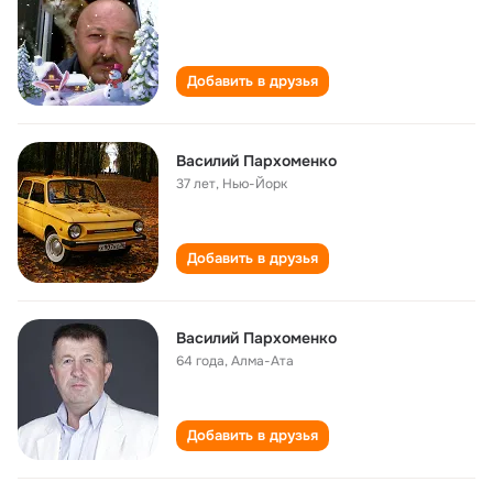
Добавить в друзья
Василий Пархоменко
37 лет
,
Нью-Йорк
Добавить в друзья
Василий Пархоменко
64 года
,
Алма-Ата
Добавить в друзья