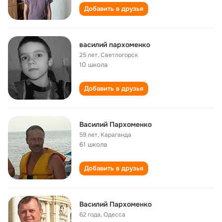
Добавить в друзья
василий пархоменко
25 лет
,
Светлогорск
10 школа
Добавить в друзья
Василий Пархоменко
59 лет
,
Караганда
61 школа
Добавить в друзья
Василий Пархоменко
62 года
,
Одесса