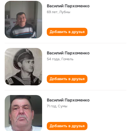
Василий Пархоменко
69 лет
,
Лубны
Добавить в друзья
Василий Пархоменко
54 года
,
Гомель
Добавить в друзья
Василий Пархоменко
71 год
,
Сумы
Добавить в друзья