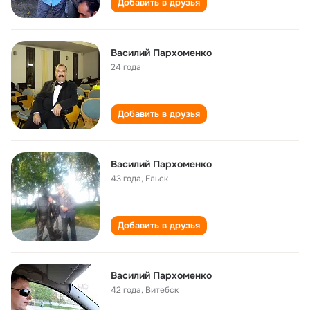
Добавить в друзья
Василий Пархоменко
24 года
Добавить в друзья
Василий Пархоменко
43 года
,
Ельск
Добавить в друзья
Василий Пархоменко
42 года
,
Витебск