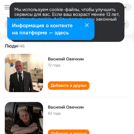
Войти
Мы используем cookie-файлы, чтобы улучшить
сервисы для вас. Если ваш возраст менее 13 лет,
настроить cookie-файлы должен ваш законный
vasiliy ovechkin
Поиск
представитель.
Больше информации
Информация о контенте
по
людям
Разрешить все
Настроить
на платформе — здесь
Люди
146
Василий Овечкин
72 года
Добавить в друзья
Василий Овечкин
62 года
Добавить в друзья