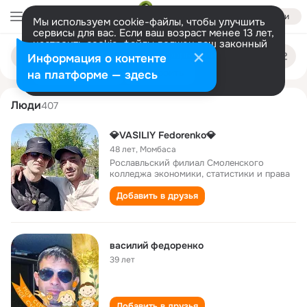
Войти
Мы используем cookie-файлы, чтобы улучшить
сервисы для вас. Если ваш возраст менее 13 лет,
настроить cookie-файлы должен ваш законный
vasiliy fedorenko
Поиск
представитель.
Больше информации
Информация о контенте
по
людям
Разрешить все
Настроить
на платформе — здесь
Люди
407
💎VASILIY Fedorenko💎
48 лет
,
Момбаса
Рославльский филиал Смоленского
колледжа экономики, статистики и права
Добавить в друзья
василий федоренко
39 лет
Добавить в друзья