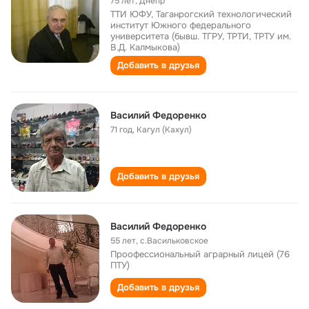
75 лет
,
Днепр
ТТИ ЮФУ, Таганрогский технологический
институт Южного федерального
университета (бывш. ТГРУ, ТРТИ, ТРТУ им.
В.Д. Калмыкова)
Добавить в друзья
Василий Федоренко
71 год
,
Кагул (Кахул)
Добавить в друзья
Василий Федоренко
55 лет
,
с.Васильковское
Проофессиональный аграрный лицей (76
ПТУ)
Добавить в друзья