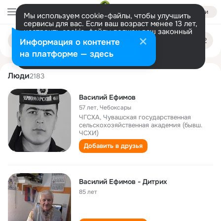
Войти
Мы используем cookie-файлы, чтобы улучшить
сервисы для вас. Если ваш возраст менее 13 лет,
настроить cookie-файлы должен ваш законный
vasiliy efimov
Поиск
представитель.
Больше информации
Информация о контенте
по
людям
Разрешить все
Настроить
на платформе — здесь
Люди
2183
Василий Ефимов
57 лет
,
Чебоксары
ЧГСХА, Чувашская государственная
сельскохозяйственная академия (бывш.
ЧСХИ)
Добавить в друзья
Василий Ефимов - Дитрих
85 лет