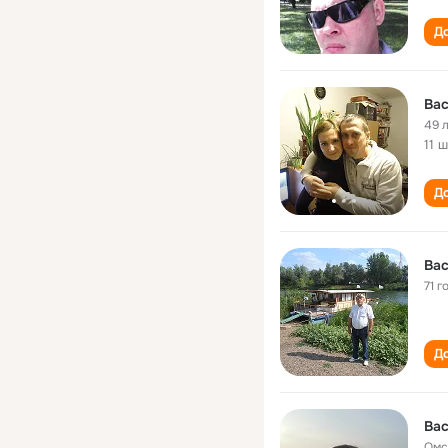
До
Ва
49 
11 
До
Ва
71 г
До
Ва
Омс