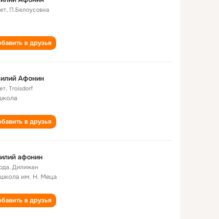
лет
,
П.Белоусовка
бавить в друзья
силий Афонин
ет
,
Troisdorf
школа
бавить в друзья
илий афонин
года
,
Дилижан
 школа им. Н. Меца
бавить в друзья