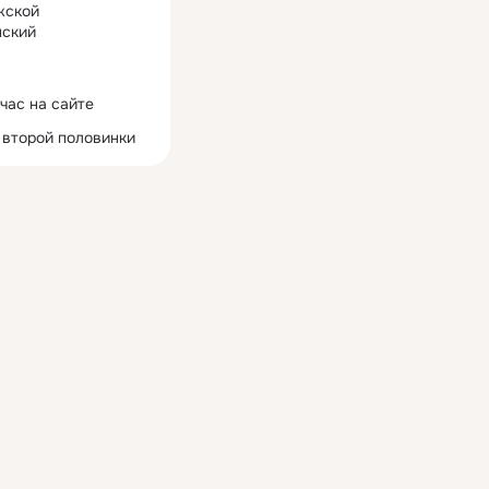
жской
ский
час на сайте
 второй половинки