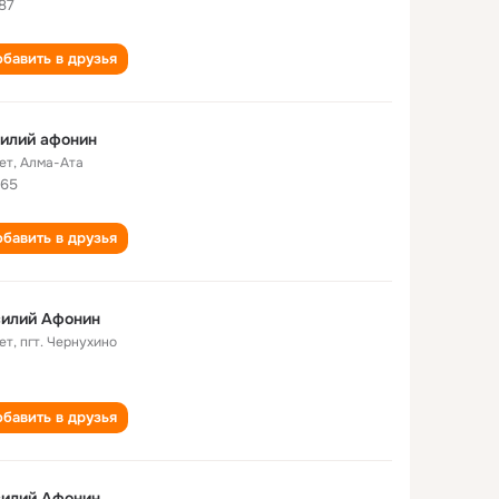
87
бавить в друзья
илий афонин
ет
,
Алма-Ата
65
бавить в друзья
силий Афонин
ет
,
пгт. Чернухино
бавить в друзья
силий Афонин