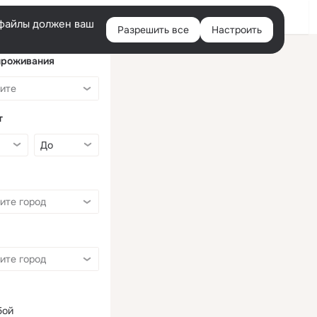
Войти
e-файлы должен ваш
Разрешить все
Настроить
Правая
колонка
проживания
т
бой