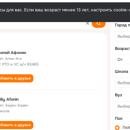
ы для вас. Если ваш возраст менее 13 лет, настроить cooki
Город 
Возрас
силий Афонин
ет
,
Алма-Ата
 РТО и УС в/ч 93465
Школа
бавить в друзья
Вуз
iliy Afonin
лет
,
Баден-Баден
школа
Пол
бавить в друзья
Лю