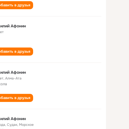
бавить в друзья
силий Афонин
лет
бавить в друзья
силий Афонин
ет
,
Алма-Ата
кола
бавить в друзья
силий Афонин
ода
,
Судак, Морское