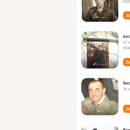
522
До
вас
57 л
934
До
Ва
76 л
До
Ва