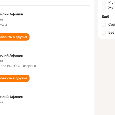
Му
Жен
силий Афонин
Ещё
лет
Сей
кола
Без
бавить в друзья
силий Афонин
лет
кола им. Ю.А. Гагарина
бавить в друзья
силий Афонин
лет