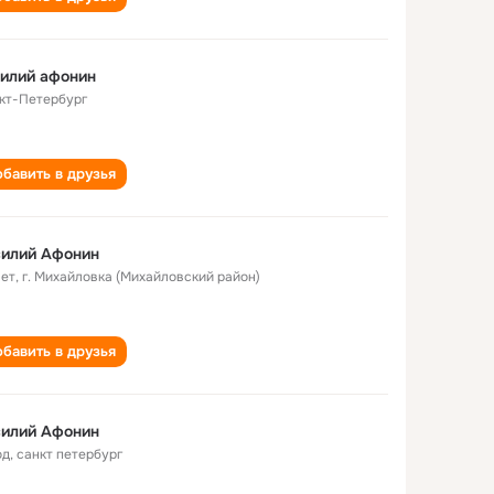
илий афонин
кт-Петербург
бавить в друзья
силий Афонин
лет
,
г. Михайловка (Михайловский район)
бавить в друзья
силий Афонин
од
,
санкт петербург