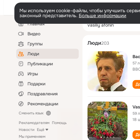
Мы используем cookie-файлы, чтобы улучшить сервис
законный представитель.
Больше информации
Левая
Поиск
Главная
vasiliy afonin
колонка
по
людям
Видео
Люди
203
Группы
Люди
Ва
57 л
Публикации
ВВС
Игры
Подарки
До
Поздравления
Рекомендации
Vas
Сменить язык
59 
18 
Рекламодателям
Помощь
Новости
Ещё
До
Мы применяем