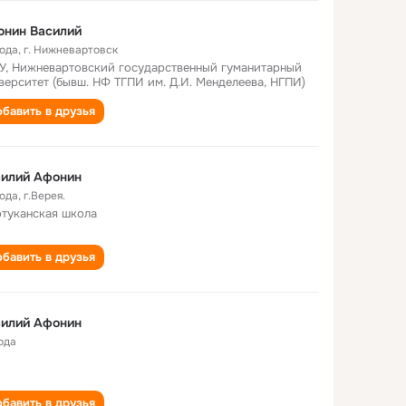
онин Василий
года
,
г. Нижневартовск
У, Нижневартовский государственный гуманитарный
верситет (бывш. НФ ТГПИ им. Д.И. Менделеева, НГПИ)
бавить в друзья
силий Афонин
года
,
г.Верея.
туканская школа
бавить в друзья
силий Афонин
ода
бавить в друзья