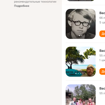
рекомендательные технологии
Подробнее
Ва
66 
5 ш
До
Ва
55 
1 ш
До
Ва
55 