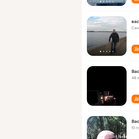
вас
Сан
До
Ва
46 
До
Ва
51 г