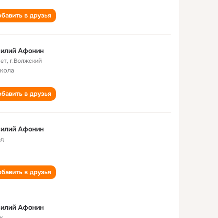
бавить в друзья
силий Афонин
лет
,
г.Волжский
школа
бавить в друзья
силий Афонин
од
бавить в друзья
силий Афонин
к