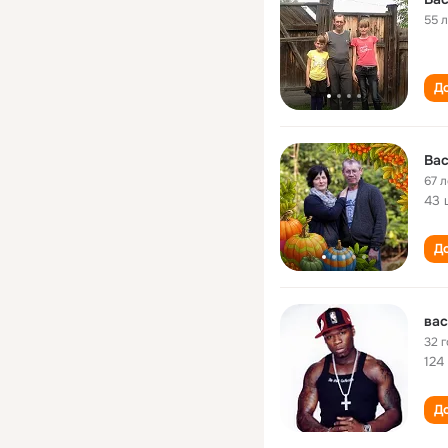
55 
До
Ва
67 л
43 
До
вас
32 
124
До