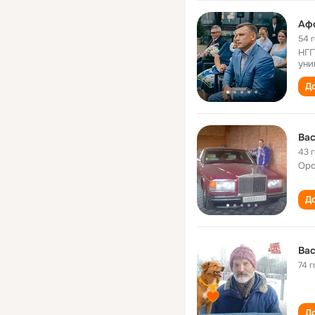
Аф
54 
НГГ
уни
До
Ва
43 
Оро
До
Ва
74 г
До