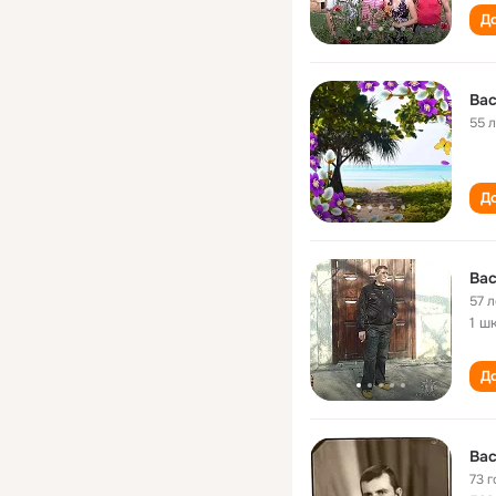
До
Ва
55 
До
Ва
57 л
1 ш
До
Ва
73 г