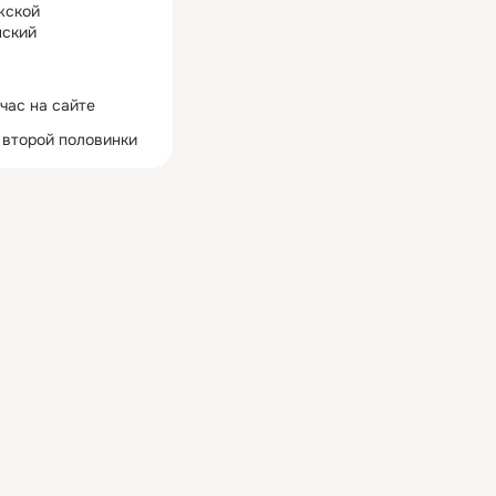
жской
ский
час на сайте
 второй половинки