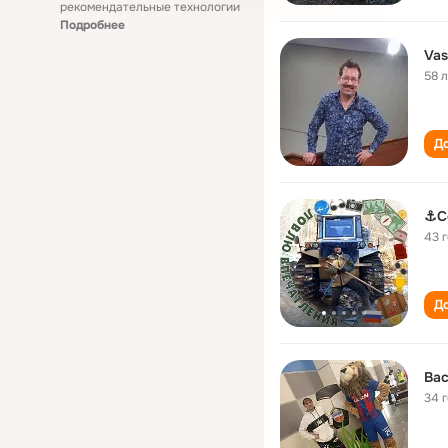
рекомендательные технологии
Подробнее
Vas
58 
До
⚓С
43 
До
34 