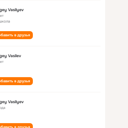
gey Vasilyev
лет
школа
бавить в друзья
gey Vasilev
лет
бавить в друзья
gey Vasilyev
года
бавить в друзья