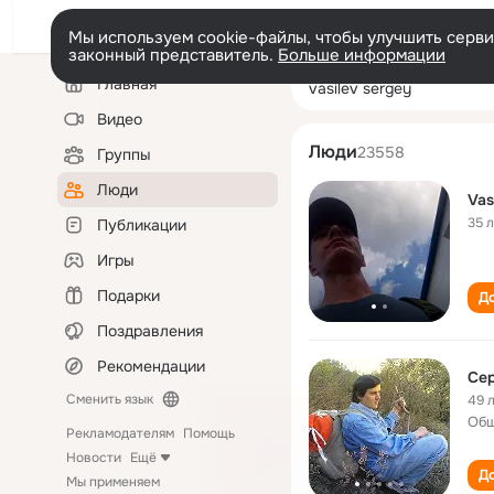
Мы используем cookie-файлы, чтобы улучшить сервис
законный представитель.
Больше информации
Левая
Поиск
Главная
vasilev sergey
колонка
по
людям
Видео
Люди
23558
Группы
Люди
Vas
35 
Публикации
Игры
Подарки
До
Поздравления
Рекомендации
Сер
Сменить язык
49 
Общ
Рекламодателям
Помощь
Новости
Ещё
До
Мы применяем