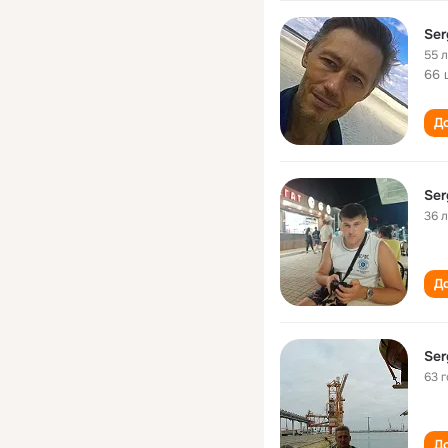
Ser
55 
66 
До
Ser
36 
До
Ser
63 
До