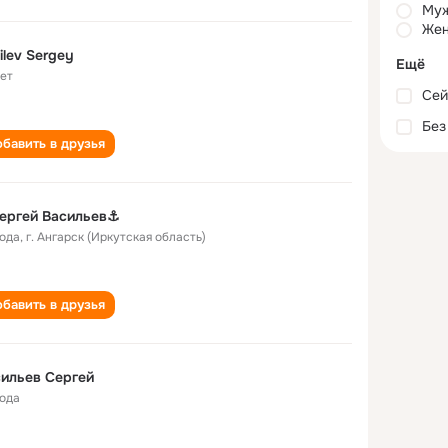
Му
Жен
ilev Sergey
Ещё
лет
Сей
Без
бавить в друзья
ергей Васильев⚓
года
,
г. Ангарск (Иркутская область)
бавить в друзья
Васильев Сергей
года