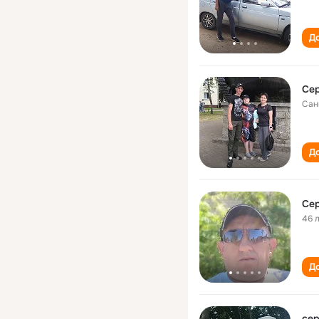
До
Сер
Сан
До
Сер
46 
До
сер