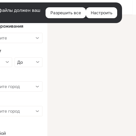
Войти
e-файлы должен ваш
Разрешить все
Настроить
Правая
колонка
проживания
т
бой