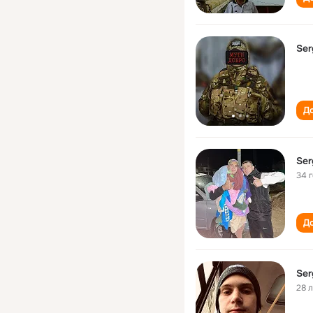
Ser
До
Ser
34 
До
Ser
28 