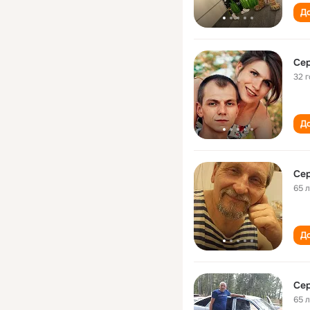
До
Сер
32 
До
Сер
65 
До
Сер
65 