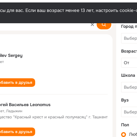
ы для вас. Если ваш возраст менее 13 лет, настроить cooki
Город 
Возрас
ilev Sergey
лет
Школа
бавить в друзья
Вуз
гей Васильев Leonomus
лет
,
Ладыжин
ество "Красный крест и красный полумасяц" г. Ташкент
Пол
бавить в друзья
Лю