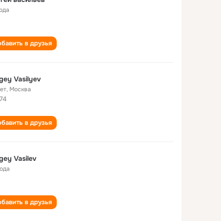
года
бавить в друзья
gey Vasilyev
лет
,
Москва
74
бавить в друзья
gey Vasilev
года
бавить в друзья