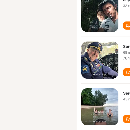
32 
До
Ser
68 
784
До
Ser
43 
До