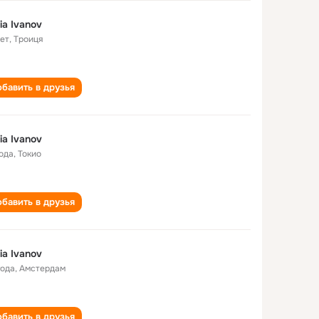
ia Ivanov
лет
,
Троиця
бавить в друзья
ia Ivanov
года
,
Токио
бавить в друзья
ia Ivanov
года
,
Амстердам
бавить в друзья