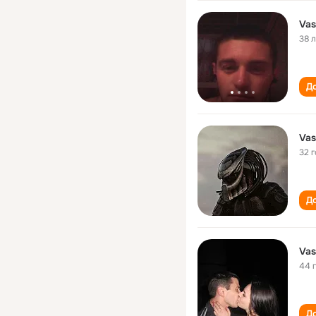
Vas
38 
До
Vas
32 
До
Vas
44 
До