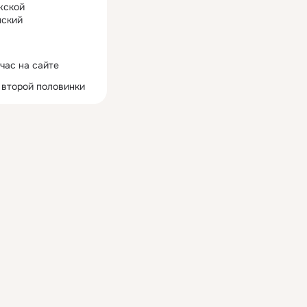
жской
ский
час на сайте
 второй половинки