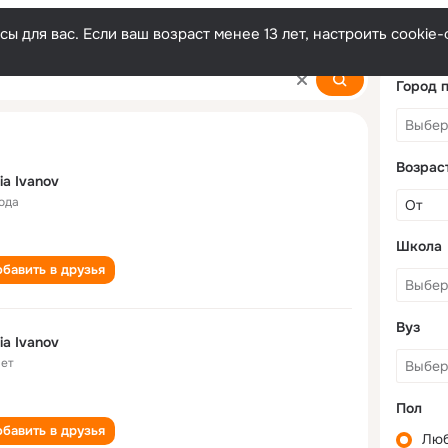
ы для вас. Если ваш возраст менее 13 лет, настроить cooki
Город 
Возрас
ia Ivanov
года
Школа
бавить в друзья
Вуз
ia Ivanov
лет
Пол
бавить в друзья
Лю