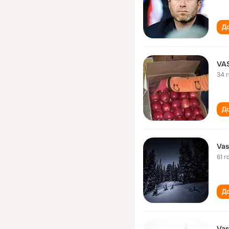
До
VAS
34 
До
Vas
61 г
До
Vas