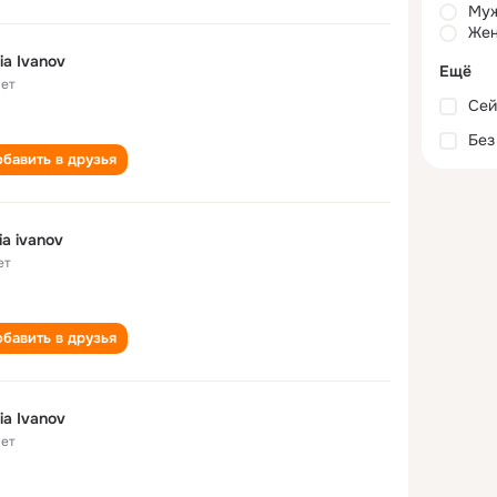
Му
Жен
ia Ivanov
Ещё
лет
Сей
Без
бавить в друзья
ia ivanov
ет
бавить в друзья
ia Ivanov
лет