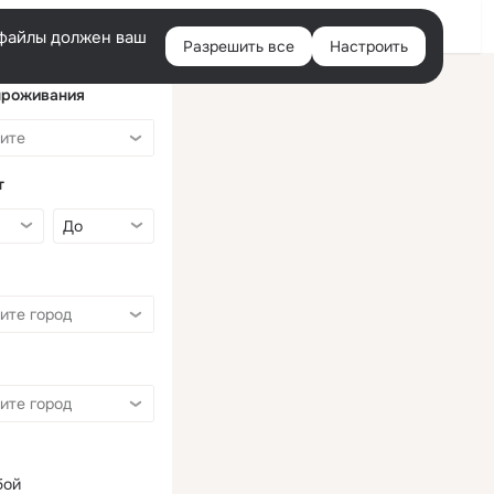
Войти
e-файлы должен ваш
Разрешить все
Настроить
Правая
колонка
проживания
т
бой