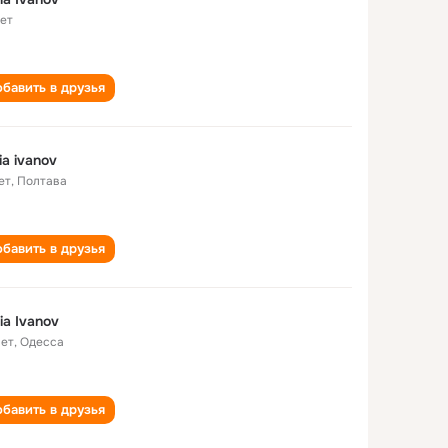
лет
бавить в друзья
ia ivanov
ет
,
Полтава
бавить в друзья
ia Ivanov
лет
,
Одесса
бавить в друзья