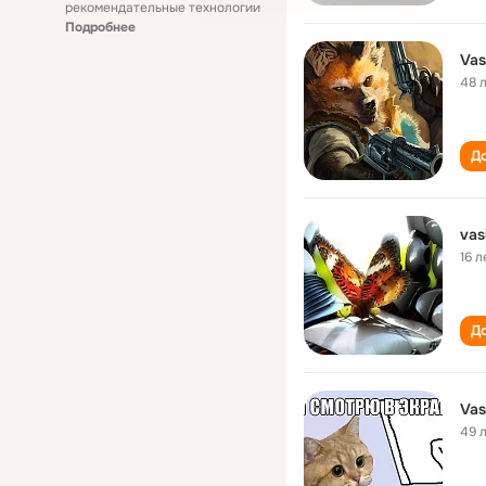
рекомендательные технологии
Подробнее
Vas
48 
До
vas
16 л
До
Vas
49 