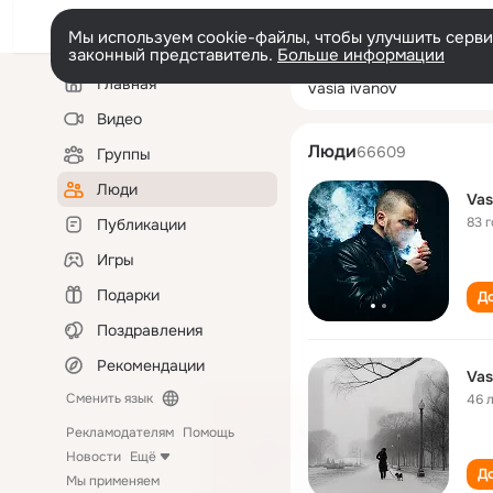
Мы используем cookie-файлы, чтобы улучшить сервис
законный представитель.
Больше информации
Левая
Поиск
Главная
vasia ivanov
колонка
по
людям
Видео
Люди
66609
Группы
Люди
Vas
83 
Публикации
Игры
Подарки
До
Поздравления
Рекомендации
Vas
Сменить язык
46 
Рекламодателям
Помощь
Новости
Ещё
До
Мы применяем