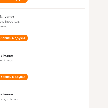
ia Ivanov
лет
,
Тирасполь
школа
бавить в друзья
ia ivanov
ет
,
tiraspoli
бавить в друзья
ia ivanov
года
,
kihisnau