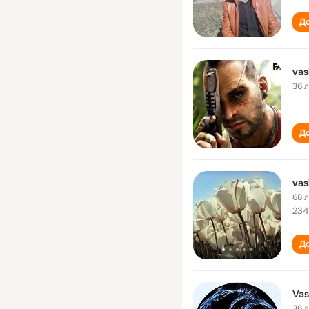
До
vas
36 
До
vas
68 
234
До
Vas
36 