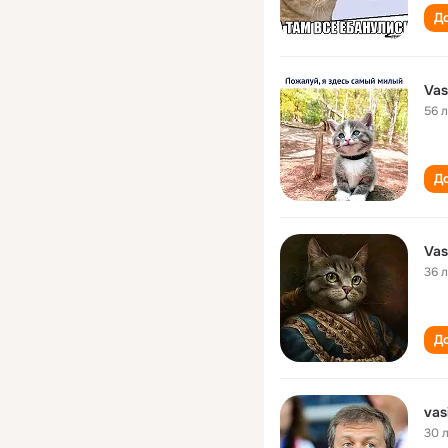
До
Vas
56 
До
Vas
36 
До
vas
30 