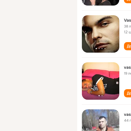
Vas
38 
12 
До
vas
19 л
До
vas
44 