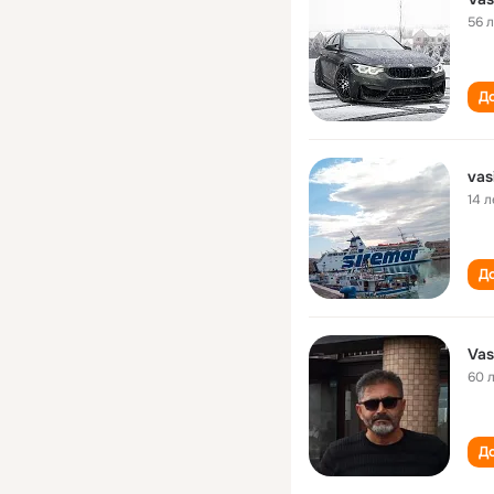
56 
До
vas
14 л
До
Vas
60 
До