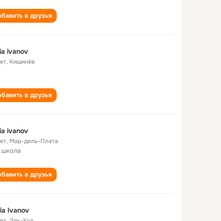
бавить в друзья
ia ivanov
лет
,
Кишинёв
бавить в друзья
ia ivanov
лет
,
Мар-дель-Плата
 школа
бавить в друзья
ia Ivanov
лет
,
Эль-Кут