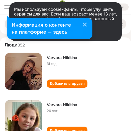
Войти
Мы используем cookie-файлы, чтобы улучшить
сервисы для вас. Если ваш возраст менее 13 лет,
настроить cookie-файлы должен ваш законный
varvara nikitina
Поиск
представитель.
Больше информации
Информация о контенте
по
людям
Разрешить все
Настроить
на платформе — здесь
Люди
352
Varvara Nikitina
31 год
Добавить в друзья
Varvara Nikitina
26 лет
Добавить в друзья