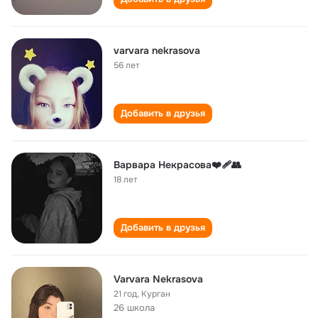
varvara nekrasova
56 лет
Добавить в друзья
Варвара Некрасова❤️‍🩹👥
18 лет
Добавить в друзья
Varvara Nekrasova
21 год
,
Курган
26 школа