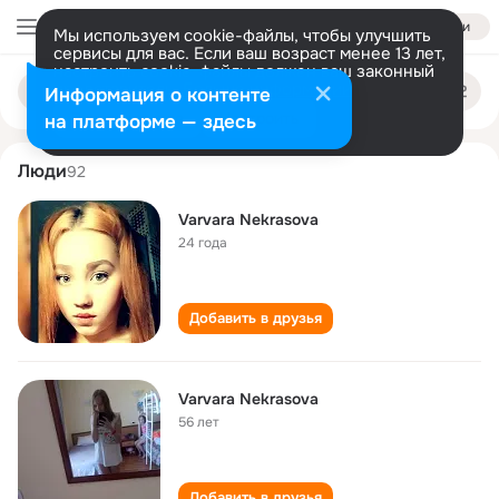
Войти
Мы используем cookie-файлы, чтобы улучшить
сервисы для вас. Если ваш возраст менее 13 лет,
настроить cookie-файлы должен ваш законный
varvara nekrasova
Поиск
представитель.
Больше информации
Информация о контенте
по
людям
Разрешить все
Настроить
на платформе — здесь
Люди
92
Varvara Nekrasova
24 года
Добавить в друзья
Varvara Nekrasova
56 лет
Добавить в друзья