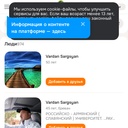
Войти
Мы используем cookie-файлы, чтобы улучшить
сервисы для вас. Если ваш возраст менее 13 лет,
настроить cookie-файлы должен ваш законный
vardan sargsyan
Поиск
представитель.
Больше информации
Информация о контенте
по
людям
Разрешить все
Настроить
на платформе — здесь
Люди
974
Vardan Sargsyan
50 лет
Добавить в друзья
Vardan Sargsyan
45 лет
,
Eреван
РОССИЙСКО - АРМЯНСКИЙ (
СЛАВЯНСКИЙ ) УНИВЕРСИТЕТ. ...РАУ...
Добавить в друзья