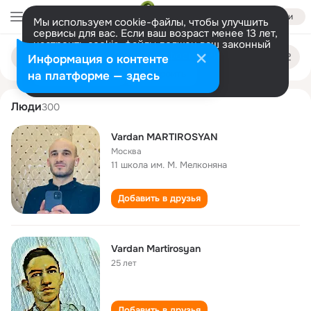
Войти
Мы используем cookie-файлы, чтобы улучшить
сервисы для вас. Если ваш возраст менее 13 лет,
настроить cookie-файлы должен ваш законный
vardan martirosyan
Поиск
представитель.
Больше информации
Информация о контенте
по
людям
Разрешить все
Настроить
на платформе — здесь
Люди
300
Vardan MARTIROSYAN
Москва
11 школа им. М. Мелконяна
Добавить в друзья
Vardan Martirosyan
25 лет
Добавить в друзья