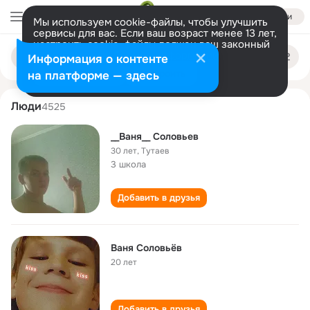
Войти
Мы используем cookie-файлы, чтобы улучшить
сервисы для вас. Если ваш возраст менее 13 лет,
настроить cookie-файлы должен ваш законный
vanya solovyov
Поиск
представитель.
Больше информации
Информация о контенте
по
людям
Разрешить все
Настроить
на платформе — здесь
Люди
4525
__Ваня__ Соловьев
30 лет
,
Тутаев
3 школа
Добавить в друзья
Ваня Соловьëв
20 лет
Добавить в друзья