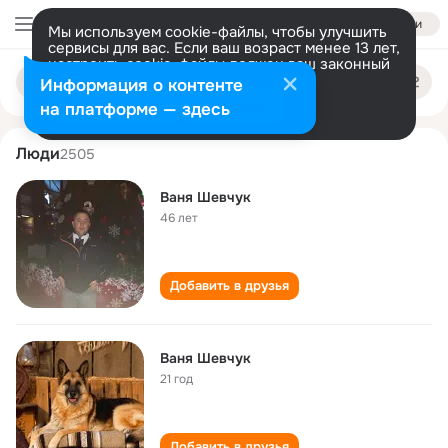
Войти
Мы используем cookie-файлы, чтобы улучшить
сервисы для вас. Если ваш возраст менее 13 лет,
настроить cookie-файлы должен ваш законный
vanya shevchuk
Поиск
представитель.
Больше информации
Информация о контенте
по
людям
Разрешить все
Настроить
на платформе — здесь
Люди
2505
Ваня Шевчук
46 лет
Добавить в друзья
Ваня Шевчук
21 год
Добавить в друзья