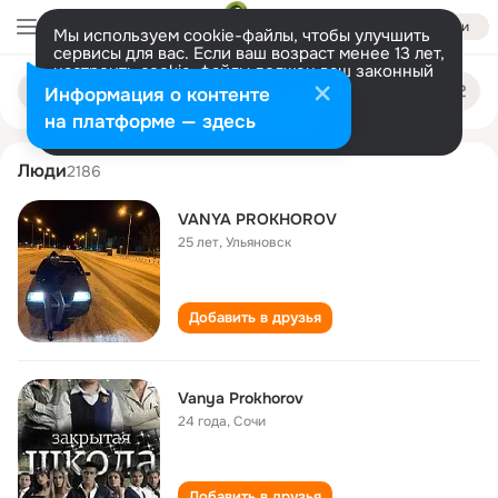
Войти
Мы используем cookie-файлы, чтобы улучшить
сервисы для вас. Если ваш возраст менее 13 лет,
настроить cookie-файлы должен ваш законный
vanya prokhorov
Поиск
представитель.
Больше информации
Информация о контенте
по
людям
Разрешить все
Настроить
на платформе — здесь
Люди
2186
VANYA PROKHOROV
25 лет
,
Ульяновск
Добавить в друзья
Vanya Prokhorov
24 года
,
Сочи
Добавить в друзья