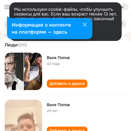
Войти
Мы используем cookie-файлы, чтобы улучшить
сервисы для вас. Если ваш возраст менее 13 лет,
настроить cookie-файлы должен ваш законный
vanya popov
Поиск
представитель.
Больше информации
Информация о контенте
по
людям
Разрешить все
Настроить
на платформе — здесь
Люди
12113
Ваня Попов
43 года
Добавить в друзья
Ваня Попов
20 лет
Добавить в друзья