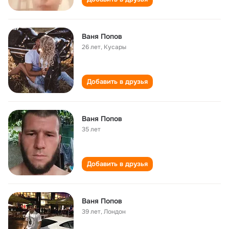
Ваня Попов
26 лет
,
Кусары
Добавить в друзья
Ваня Попов
35 лет
Добавить в друзья
Ваня Попов
39 лет
,
Лондон