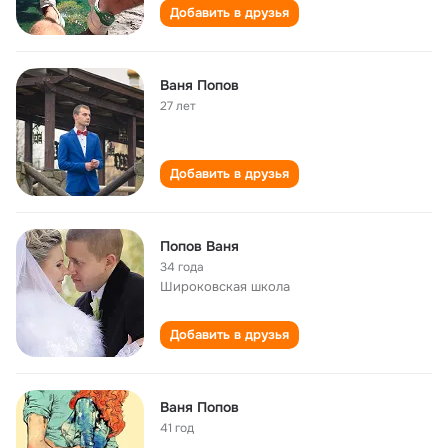
Добавить в друзья
Ваня Попов
27 лет
Добавить в друзья
Попов Ваня
34 года
Широковская школа
Добавить в друзья
Ваня Попов
41 год