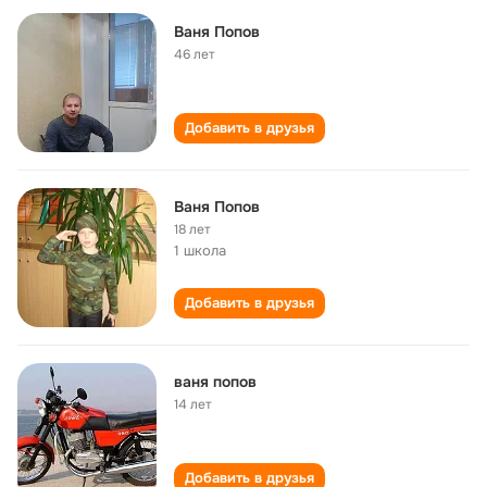
Ваня Попов
46 лет
Добавить в друзья
Ваня Попов
18 лет
1 школа
Добавить в друзья
ваня попов
14 лет
Добавить в друзья