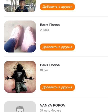
Добавить в друзья
Ваня Попов
29 лет
Добавить в друзья
Ваня Попов
18 лет
Добавить в друзья
VANYA POPOV
37 лет
,
Москва