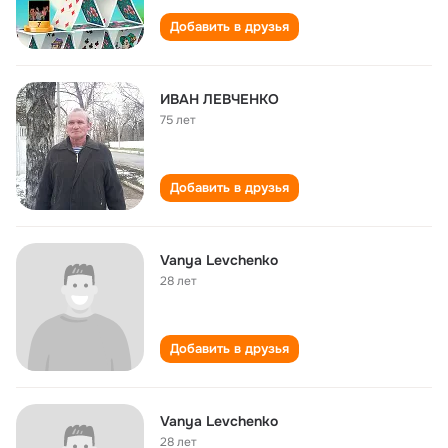
Добавить в друзья
ИВАН ЛЕВЧЕНКО
75 лет
Добавить в друзья
Vanya Levchenko
28 лет
Добавить в друзья
Vanya Levchenko
28 лет