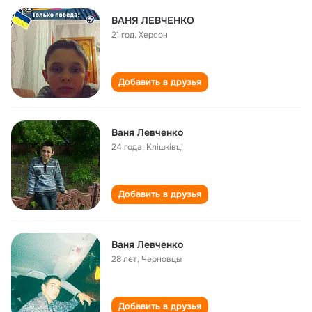
ВАНЯ ЛЕВЧЕНКО
21 год
,
Херсон
Добавить в друзья
Ваня Левченко
24 года
,
Клішківці
Добавить в друзья
Ваня Левченко
28 лет
,
Черновцы
Добавить в друзья