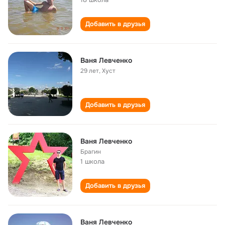
Добавить в друзья
Ваня Левченко
29 лет
,
Хуст
Добавить в друзья
Ваня Левченко
Брагин
1 школа
Добавить в друзья
Ваня Левченко