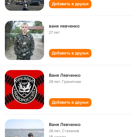
Добавить в друзья
ваня левченко
27 лет
Добавить в друзья
Ваня Левченко
26 лет
,
Гранитнае
Добавить в друзья
Ваня Левченко
26 лет
,
Стаханов
18 школа