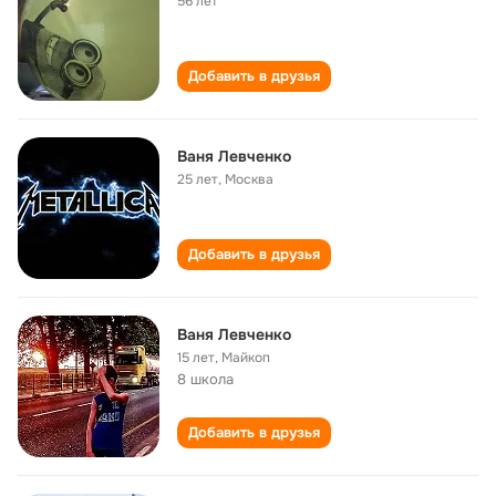
56 лет
Добавить в друзья
Ваня Левченко
25 лет
,
Москва
Добавить в друзья
Ваня Левченко
15 лет
,
Майкоп
8 школа
Добавить в друзья