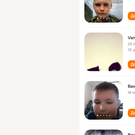
До
Va
25 
15 
До
Ва
18 л
До
Ва