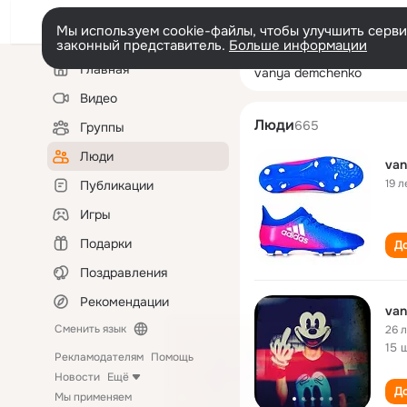
Мы используем cookie-файлы, чтобы улучшить сервис
законный представитель.
Больше информации
Левая
Поиск
Главная
vanya demchen
колонка
по
людям
Видео
Люди
665
Группы
Люди
va
19 л
Публикации
Игры
Подарки
До
Поздравления
Рекомендации
va
Сменить язык
26 
15 
Рекламодателям
Помощь
Новости
Ещё
До
Мы применяем