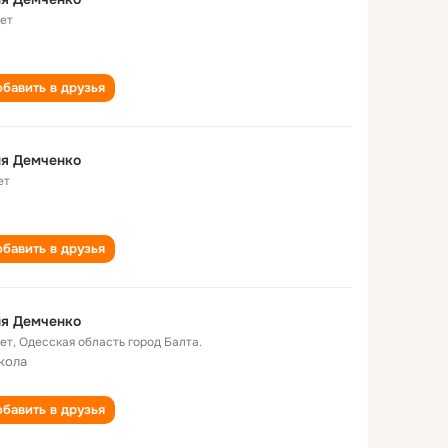
лет
бавить в друзья
ня Демченко
ет
бавить в друзья
ня Демченко
лет
,
Одесская область город Балта.
кола
бавить в друзья