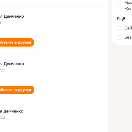
Му
Жен
ня Демченко
Ещё
ет
Сей
Без
бавить в друзья
ня Демченко
года
бавить в друзья
я демченко
года