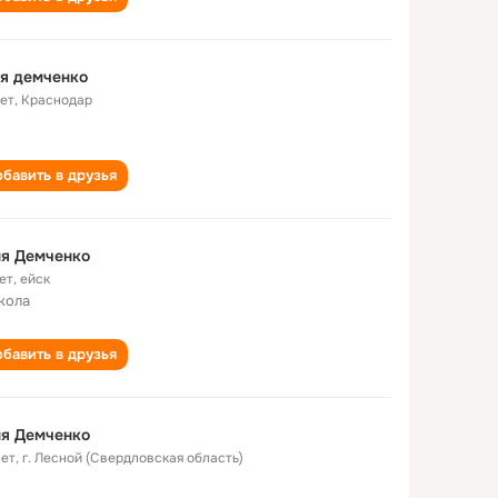
я демченко
лет
,
Краснодар
бавить в друзья
ня Демченко
ет
,
ейск
кола
бавить в друзья
ня Демченко
лет
,
г. Лесной (Свердловская область)