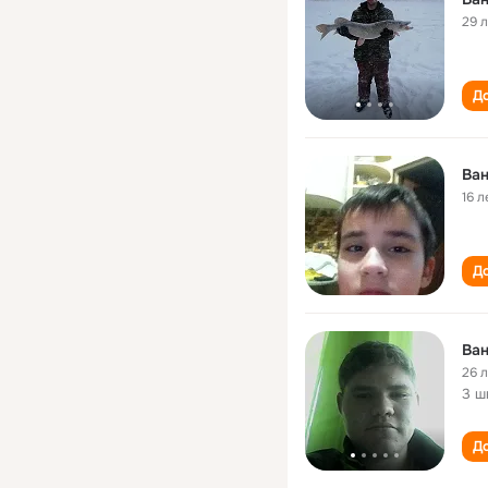
29 
До
Ва
16 л
До
Ва
26 
3 ш
До