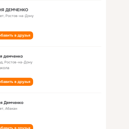
НЯ ДЕМЧЕНКО
лет
,
Ростов-на-Дону
бавить в друзья
я демченко
од
,
Ростов-на-Дону
школа
бавить в друзья
ня Демченко
ет
,
Абакан
бавить в друзья