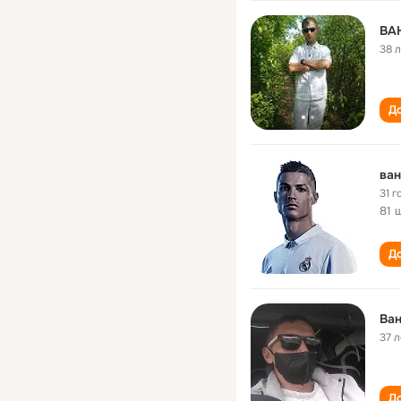
ВА
38 
До
ван
31 г
81 
До
Ва
37 л
До