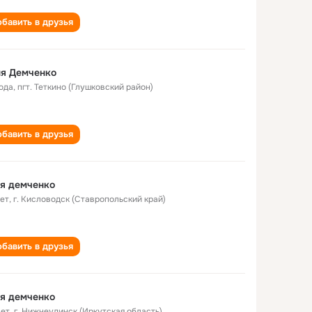
бавить в друзья
ня Демченко
года
,
пгт. Теткино (Глушковский район)
бавить в друзья
я демченко
лет
,
г. Кисловодск (Ставропольский край)
бавить в друзья
я демченко
лет
,
г. Нижнеудинск (Иркутская область)