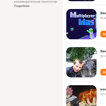
рекомендательные технологии
Подробнее
Ва
18 л
До
Ва
22 
До
ван
22 