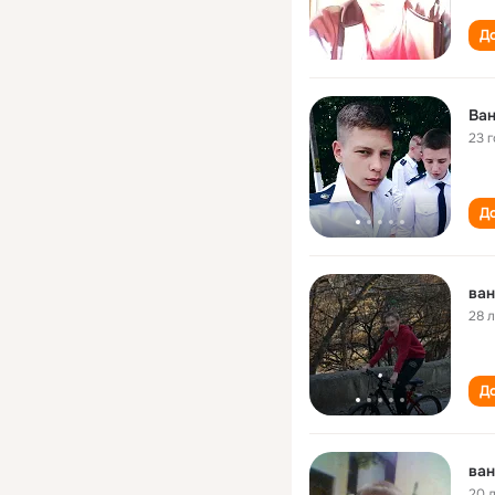
До
Ва
23 
До
ван
28 
До
ван
20 