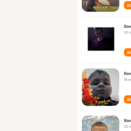
До
Ва
30 
До
Ва
18 л
До
Ва
20 