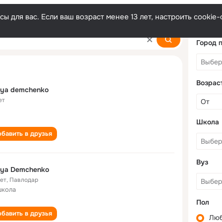
ы для вас. Если ваш возраст менее 13 лет, настроить cooki
ko
Город 
Возрас
nya demchenko
ет
Школа
бавить в друзья
Вуз
nya Demchenko
лет
,
Павлодар
школа
Пол
бавить в друзья
Лю