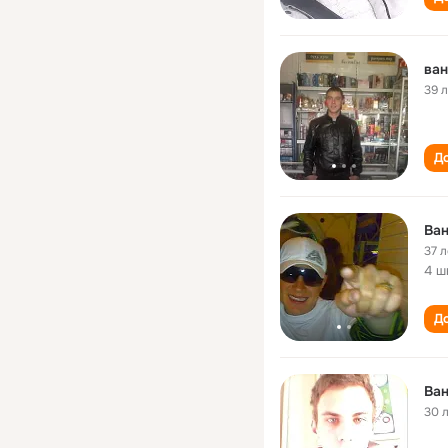
ван
39 
До
Ва
37 л
4 ш
До
Ва
30 