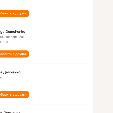
бавить в друзья
nya Demchenko
лет
,
Новосибирск
школа
бавить в друзья
ня Демченко
ет
бавить в друзья
ня Демченко