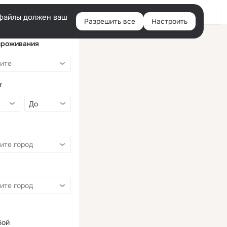
Войти
e-файлы должен ваш
Разрешить все
Настроить
Правая
колонка
проживания
т
бой