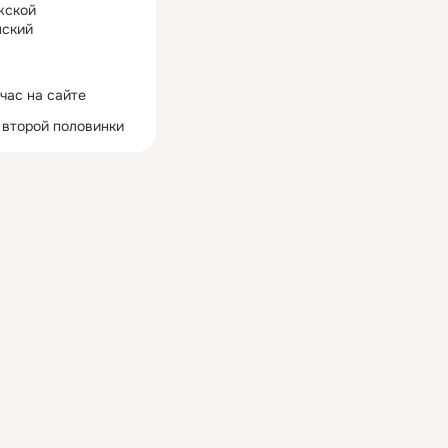
жской
ский
час на сайте
 второй половинки