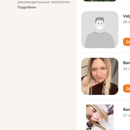
рекомендательные технологии
Подробнее
Val
56 
До
Ва
54 
До
Ва
27 л