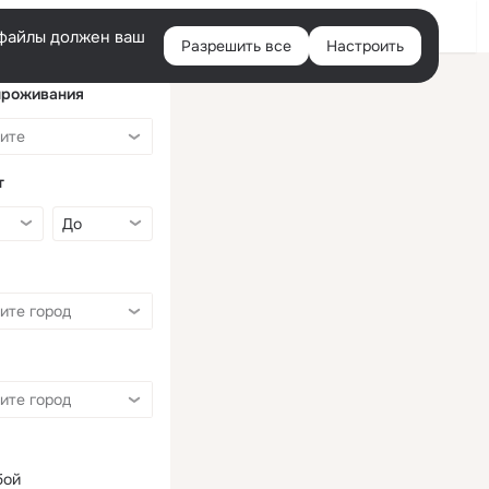
Войти
e-файлы должен ваш
Разрешить все
Настроить
Правая
колонка
проживания
т
бой