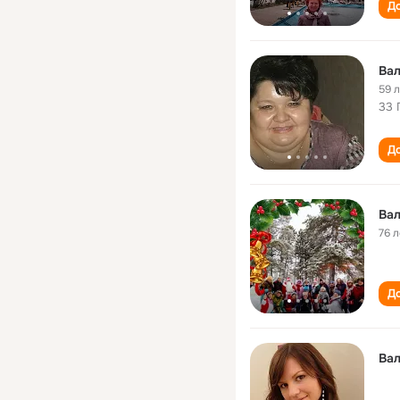
До
Ва
59 
33 
До
Вал
76 л
До
Ва