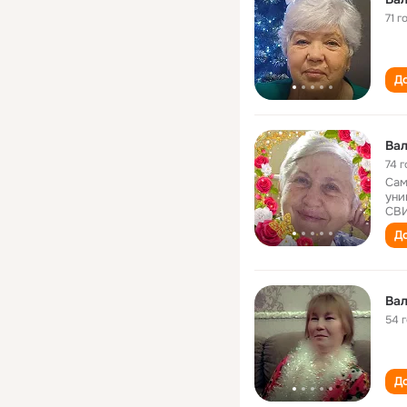
71 г
До
Вал
74 г
Сам
уни
СВ
До
Ва
54 
До