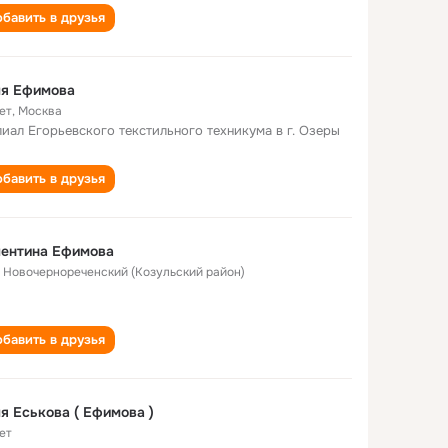
бавить в друзья
ля Ефимова
ет
,
Москва
иал Егорьевского текстильного техникума в г. Озеры
бавить в друзья
лентина Ефимова
. Новочернореченский (Козульский район)
бавить в друзья
Валя Еськова ( Ефимова )
ет