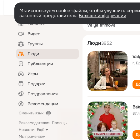
Мы используем cookie-файлы, чтобы улучшить сервис
законный представитель.
Больше информации
Левая
Поиск
Главная
valya efimova
колонка
по
людям
Видео
Люди
3952
Группы
Люди
Val
г. Б
Публикации
Игры
Подарки
До
Поздравления
Рекомендации
Ва́
Сменить язык
87 л
Рекламодателям
Помощь
Новости
Ещё
До
Мы применяем