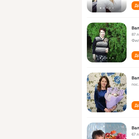
До
Ва
87 л
Фил
До
Ва
пос
До
67 л