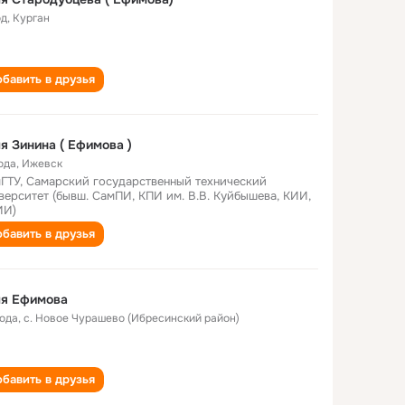
од
,
Курган
бавить в друзья
я Зинина ( Ефимова )
ода
,
Ижевск
ГТУ, Самарский государственный технический
верситет (бывш. СамПИ, КПИ им. В.В. Куйбышева, КИИ,
ИИ)
бавить в друзья
ля Ефимова
года
,
с. Новое Чурашево (Ибресинский район)
бавить в друзья