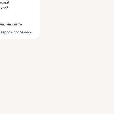
жской
ский
час на сайте
 второй половинки