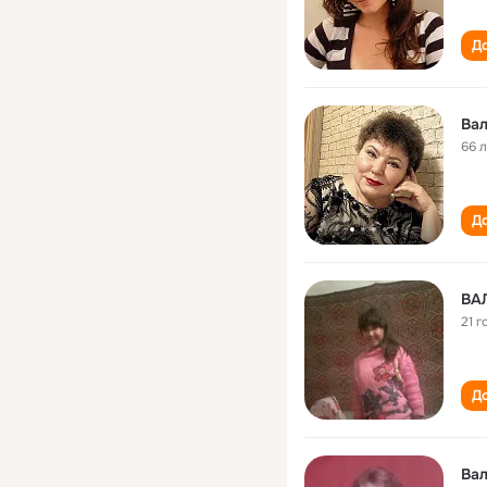
До
Ва
66 
До
ВА
21 г
До
Ва