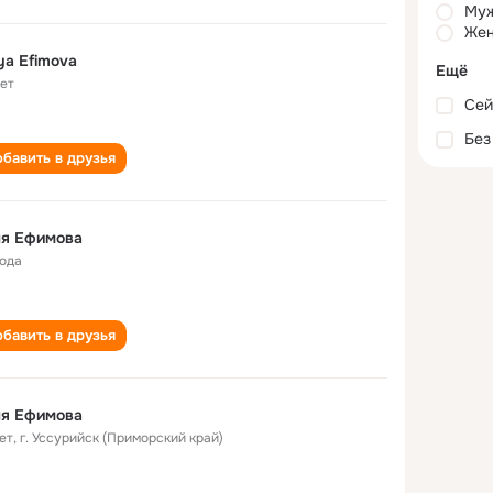
Му
Жен
ya Efimova
Ещё
лет
Сей
Без
бавить в друзья
ля Ефимова
года
бавить в друзья
ля Ефимова
ет
,
г. Уссурийск (Приморский край)