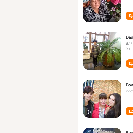
До
Ва
87 л
23 
До
Ва
Рос
До
Вал