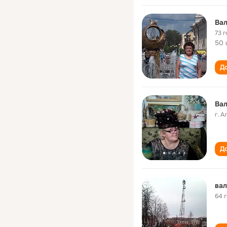
Вал
73 г
50 
До
Ва
г. 
До
вал
64 