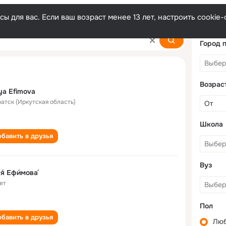
ы для вас. Если ваш возраст менее 13 лет, настроить cooki
Город 
Возрас
ya Efimova
ратск (Иркутская область)
Школа
бавить в друзья
Вуз
ля́ Ефи́мова́
ет
Пол
бавить в друзья
Лю